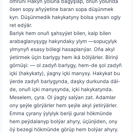
ömrüni Hakyň ýoluna bagyşlap, onuň ýolunda
ösen sopy aňyýetine baran sopa düşünmek
kyn. Düşünmedik hakykatyny bolsa ynsan ogly
ret edýär.
Barlyk hem onuň şahsyýet bilen, kalp bilen
arabaglanyşygy hakyndaky ylym —sopuçylyk
ylmynyň esasy bölegi hasaplanýar. Oňa akyl
ýetirmek üçin barlygy hem ikä bölýärler. Birinji
görnüşi: — ol zadyň barlygy, hem-de şol zadyň
içki (hakykaty), ýagny içki manysy. Hakykat bu
ýerde zadyň barlygynda, daşky durkunda däl-
de, onuň içki manysynda, içki hakykatynda.
Meselem, çyra. Ol ýagty salýan zat. Adamlar
ony şeýle görýärler hem şeýle akyl ýetirýärler.
Emma çyrany ýylylyk beriji gural hökmünde
hem peýdalanyp bolýar ahyry, üçünjiden, ony
öý bezegi hökmünde görüp hem bolýar ahyry.