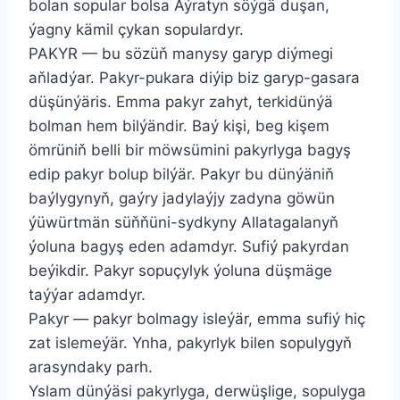
bolan sopular bolsa Aýratyn söýgä duşan,
ýagny kämil çykan sopulardyr.
PAKYR — bu sözüň manysy garyp diýmegi
aňladýar. Pakyr-pukara diýip biz garyp-gasara
düşünýäris. Emma pakyr zahyt, terkidünýä
bolman hem bilýändir. Baý kişi, beg kişem
ömrüniň belli bir möwsümini pakyrlyga bagyş
edip pakyr bolup bilýär. Pakyr bu dünýäniň
baýlygynyň, gaýry jadylaýjy zadyna göwün
ýüwürtmän süňňüni-sydkyny Allatagalanyň
ýoluna bagyş eden adamdyr. Sufiý pakyrdan
beýikdir. Pakyr sopuçylyk ýoluna düşmäge
taýýar adamdyr.
Pakyr — pakyr bolmagy isleýär, emma sufiý hiç
zat islemeýär. Ynha, pakyrlyk bilen sopulygyň
arasyndaky parh.
Yslam dünýäsi pakyrlyga, derwüşlige, sopulyga