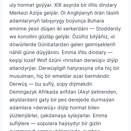
uly hormat goýýar. XIX asyrda bir iňlis dindary
Merkezi Aziýa gelýär. Ol Angliýanyň örän täsirli
adamlarynyň tabşyrygy boýunça Buhara
emirine ýesir düşen iki serkerdäni — Stoddardy
we konollini gözläp gelýär. Özüňiz bilýäňiz, ol
döwürlerde Günbatardan gelen gelmişekleriň
nähili güne düşýänini. Emma iňlis dindary —
keşişi Iozef Wolf özüni «hristian derwüşi» diýip
atlandyrýar. Derwüşligiň hatyrasyna oňa hiç bir
musulman, hiç bir emeldar azar bermändir.
Derwüş — bu sufiý, sopy diýmekdir.
Demirgazyk Afrikada arifdan (Akyl ýetirenden,
akyldardan) gaty bir pes derejede durmaýan
adamlara «derwüş» diýip hormat bilen
ýüzlenýärler, çakdanaşa sylaýarlar. Emma
sufiýlere — sopulara haýsydyr bir gizlin