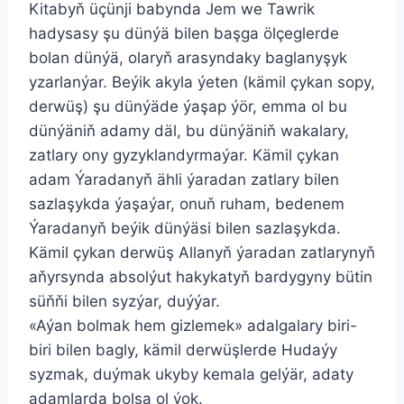
Kitabyň üçünji babynda Jem we Tawrik
hadysasy şu dünýä bilen başga ölçeglerde
bolan dünýä, olaryň arasyndaky baglanyşyk
yzarlanýar. Beýik akyla ýeten (kämil çykan sopy,
derwüş) şu dünýäde ýaşap ýör, emma ol bu
dünýäniň adamy däl, bu dünýäniň wakalary,
zatlary ony gyzyklandyrmaýar. Kämil çykan
adam Ýaradanyň ähli ýaradan zatlary bilen
sazlaşykda ýaşaýar, onuň ruham, bedenem
Ýaradanyň beýik dünýäsi bilen sazlaşykda.
Kämil çykan derwüş Allanyň ýaradan zatlarynyň
aňyrsynda absolýut hakykatyň bardygyny bütin
süňňi bilen syzýar, duýýar.
«Aýan bolmak hem gizlemek» adalgalary biri-
biri bilen bagly, kämil derwüşlerde Hudaýy
syzmak, duýmak ukyby kemala gelýär, adaty
adamlarda bolsa ol ýok.