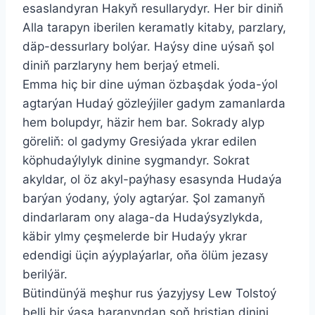
esaslandyran Hakyň resullarydyr. Her bir diniň
Alla tarapyn iberilen keramatly kitaby, parzlary,
däp-dessurlary bolýar. Haýsy dine uýsaň şol
diniň parzlaryny hem berjaý etmeli.
Emma hiç bir dine uýman özbaşdak ýoda-ýol
agtarýan Hudaý gözleýjiler gadym zamanlarda
hem bolupdyr, häzir hem bar. Sokrady alyp
göreliň: ol gadymy Gresiýada ykrar edilen
köphudaýlylyk dinine sygmandyr. Sokrat
akyldar, ol öz akyl-paýhasy esasynda Hudaýa
barýan ýodany, ýoly agtarýar. Şol zamanyň
dindarlaram ony alaga-da Hudaýsyzlykda,
käbir ylmy çeşmelerde bir Hudaýy ykrar
edendigi üçin aýyplaýarlar, oňa ölüm jezasy
berilýär.
Bütindünýä meşhur rus ýazyjysy Lew Tolstoý
belli bir ýaşa baranyndan soň hristian dinini