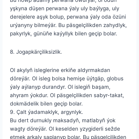
yşkyna düşen perwana ýaly uly baýlyga, uly
derejelere aşyk bolup, perwana ýaly oda özüni
urýanyny bilmeýär. Bu päsgelçilikden zahydlyk,
pakyrlyk, günüňe kaýyllyk bilen geçip bolar.
8. Jogapkärçiliksizlik.
Ol akylyň isleglerine erkiňe aldyrmakdan
döreýär. Ol isleg bolsa hemişe üýtgäp, globus
ýaly aýlanyp durandyr. Ol islegiň başam,
ahyram ýokdur. Ol päsgelçilikden sabyr-takat,
dokmädelik bilen geçip bolar.
9. Çalt ýadamaklyk, argynlyk.
Bu dert durnukly maksadyň, matlabyň ýok
wagty döreýär. Ol keselden yzygiderli sežde
etmek arkaly saplanyp bolar. Bu päsgelçilikden