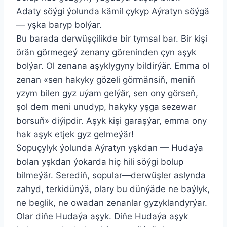
Adaty söýgi ýolunda kämil çykyp Aýratyn söýgä
— yşka baryp bolýar.
Bu barada derwüşçilikde bir tymsal bar. Bir kişi
örän görmegeý zenany göreninden çyn aşyk
bolýar. Ol zenana aşyklygyny bildirýär. Emma ol
zenan «sen hakyky gözeli görmänsiň, meniň
yzym bilen gyz uýam gelýär, sen ony görseň,
şol dem meni unudyp, hakyky yşga sezewar
borsuň» diýipdir. Aşyk kişi garaşýar, emma ony
hak aşyk etjek gyz gelmeýär!
Sopuçylyk ýolunda Aýratyn yşkdan — Hudaýa
bolan yşkdan ýokarda hiç hili söýgi bolup
bilmeýär. Serediň, sopular—derwüşler aslynda
zahyd, terkidünýä, olary bu dünýäde ne baýlyk,
ne beglik, ne owadan zenanlar gyzyklandyrýar.
Olar diňe Hudaýa aşyk. Diňe Hudaýa aşyk