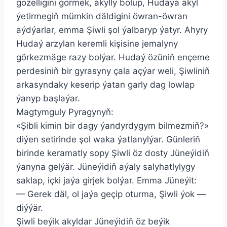
gözelligini görmek, akylly bolup, Hudaýa akyl
ýetirmegiň mümkin däldigini öwran-öwran
aýdýarlar, emma Şiwli şol ýalbaryp ýatyr. Ahyry
Hudaý arzylan keremli kişisine jemalyny
görkezmäge razy bolýar. Hudaý özüniň ençeme
perdesiniň bir gyrasyny çala açýar weli, Şiwliniň
arkasyndaky keserip ýatan garly dag lowlap
ýanyp başlaýar.
Magtymguly Pyragynyň:
«Şibli kimin bir dagy ýandyrdygym bilmezmiň?»
diýen setirinde şol waka ýatlanylýar. Günleriň
birinde keramatly sopy Şiwli öz dosty Jüneýidiň
ýanyna gelýär. Jüneýidiň aýaly salyhatlylygy
saklap, içki jaýa girjek bolýar. Emma Jüneýit:
— Gerek däl, ol jaýa geçip oturma, Şiwli ýok —
diýýär.
Şiwli beýik akyldar Jüneýidiň öz beýik