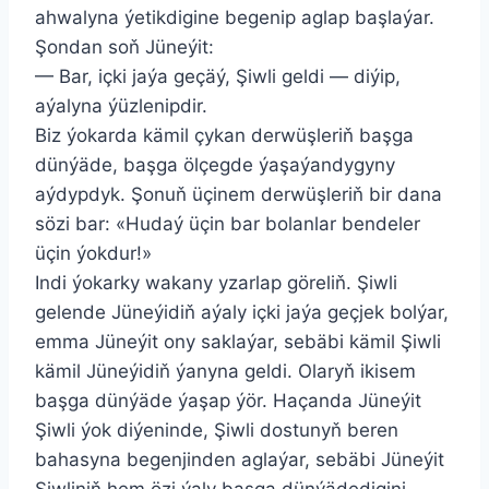
ahwalyna ýetikdigine begenip aglap başlaýar.
Şondan soň Jüneýit:
— Bar, içki jaýa geçäý, Şiwli geldi — diýip,
aýalyna ýüzlenipdir.
Biz ýokarda kämil çykan derwüşleriň başga
dünýäde, başga ölçegde ýaşaýandygyny
aýdypdyk. Şonuň üçinem derwüşleriň bir dana
sözi bar: «Hudaý üçin bar bolanlar bendeler
üçin ýokdur!»
Indi ýokarky wakany yzarlap göreliň. Şiwli
gelende Jüneýidiň aýaly içki jaýa geçjek bolýar,
emma Jüneýit ony saklaýar, sebäbi kämil Şiwli
kämil Jüneýidiň ýanyna geldi. Olaryň ikisem
başga dünýäde ýaşap ýör. Haçanda Jüneýit
Şiwli ýok diýeninde, Şiwli dostunyň beren
bahasyna begenjinden aglaýar, sebäbi Jüneýit
Şiwliniň hem özi ýaly başga dünýädedigini