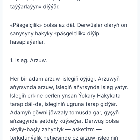
taýýarlaýyn» diýýär.
«Päsgelçilik» bolsa az däl. Derwüşler olaryň on
sanysyny hakyky «päsgelçilik» diýip
hasaplaýarlar.
1. Isleg. Arzuw.
Her bir adam arzuw-islegiň öýjügi. Arzuwyň
aňyrsynda arzuw, islegiň aňyrsynda isleg ýatyr.
Islegiň erkine berlen ynsan Ýokary Hakykata
tarap däl-de, isleginiň ugruna tarap gidýär.
Adamyň göwni jöwzaly tomusda gar, gyşyň
aňzagynda şetdaly küýseýär. Derwüş bolsa
akylly-başly zahydlyk — asketizm —
terkidünýälik netijesinde öz arzuw-isleginiň