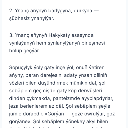
2. Ynanç aňynyň barlygyna, durkyna —
şübhesiz ynanylýar.
3. Ynanç aňynyň Hakykaty esasynda
synlaýanyň hem synlanylýanyň birleşmesi
bolup geçýär.
Sopuçylyk ýoly gaty inçe ýol, onuň ýetiren
aňyny, baran derejesini adaty ynsan diliniň
sözleri bilen düşündirmek mümkin däl, şol
sebäplem geçmişde gaty köp derwüşleri
dinden çykmakda, panteizmde aýyplapdyrlar,
jeza berlenlerem az däl. Şol sebäplem şeýle
jümle döräpdir. «Görýän — göze öwrülýär, göz
görýäne». Şol sebäplem ýönekeý akyl bilen