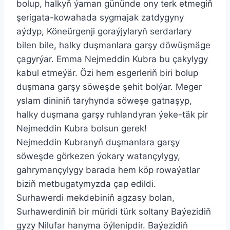
bolup, halkyň ýaman gününde ony terk etmegiň
şerigata-kowahada sygmajak zatdygyny
aýdyp, Köneürgenji goraýjylaryň serdarlary
bilen bile, halky duşmanlara garşy döwüşmäge
çagyrýar. Emma Nejmeddin Kubra bu çakylygy
kabul etmeýär. Özi hem esgerleriň biri bolup
duşmana garşy söweşde şehit bolýar. Meger
yslam dininiň taryhynda söweşe gatnaşyp,
halky duşmana garşy ruhlandyran ýeke-täk pir
Nejmeddin Kubra bolsun gerek!
Nejmeddin Kubranyň duşmanlara garşy
söweşde görkezen ýokary watançylygy,
gahrymançylygy barada hem köp rowaýatlar
biziň metbugatymyzda çap edildi.
Surhawerdi mekdebiniň agzasy bolan,
Surhawerdiniň bir müridi türk soltany Baýezidiň
gyzy Nilufar hanyma öýlenipdir. Baýezidiň