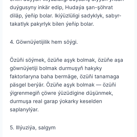
duýgusyny inkär edip, Hudaýa şan-şöhrat
diläp, ýeňip bolar. Ikiýüzlüligi sadyklyk, sabyr-
takatlyk pakyrlyk bilen ýeňip bolar.
4. Göwnüýetijilik hem söýgi.
Özüňi söýmek, özüňe aşyk bolmak, özüňe aşa
göwnüýetiji bolmak durmuşyň hakyky
faktorlaryna baha bermäge, özüňi tanamaga
päsgel berýär. Özüňe aşyk bolmak — özüňi
ýigrenmegiň çöwre ýüzüdigine düşünmek,
durmuşa real garap ýokarky keselden
saplanylýar.
5. Illýuziýa, salgym