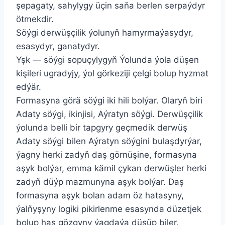
şepagaty, sahylygy üçin saňa berlen serpaýdyr
ötmekdir.
Söýgi derwüşçilik ýolunyň hamyrmaýasydyr,
esasydyr, ganatydyr.
Yşk — söýgi sopuçylygyň Ýolunda ýola düşen
kişileri ugradyjy, ýol görkeziji çelgi bolup hyzmat
edýär.
Formasyna görä söýgi iki hili bolýar. Olaryň biri
Adaty söýgi, ikinjisi, Aýratyn söýgi. Derwüşçilik
ýolunda belli bir tapgyry geçmedik derwüş
Adaty söýgi bilen Aýratyn söýgini bulaşdyrýar,
ýagny herki zadyň daş görnüşine, formasyna
aşyk bolýar, emma kämil çykan derwüşler herki
zadyň düýp mazmunyna aşyk bolýar. Daş
formasyna aşyk bolan adam öz hatasyny,
ýalňyşyny logiki pikirlenme esasynda düzetjek
bolup has gözgyny ýagdaýa düşüp biler.