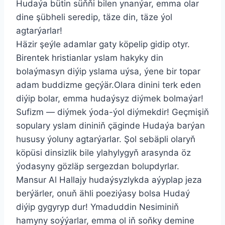
Hudaýa bütin süňňi bilen ynanýar, emma olar
dine şübheli seredip, täze din, täze ýol
agtarýarlar!
Häzir şeýle adamlar gaty köpelip gidip otyr.
Birentek hristianlar yslam hakyky din
bolaýmasyn diýip yslama uýsa, ýene bir topar
adam buddizme geçýär.Olara dinini terk eden
diýip bolar, emma hudaýsyz diýmek bolmaýar!
Sufizm — diýmek ýoda-ýol diýmekdir! Geçmişiň
sopulary yslam dininiň çäginde Hudaýa barýan
hususy ýoluny agtarýarlar. Şol sebäpli olaryň
köpüsi dinsizlik bile ylahylygyň arasynda öz
ýodasyny gözläp sergezdan bolupdyrlar.
Mansur Al Hallajy hudaýsyzlykda aýyplap jeza
berýärler, onuň ähli poeziýasy bolsa Hudaý
diýip gygyryp dur! Ymaduddin Nesiminiň
hamyny soýýarlar, emma ol iň soňky demine