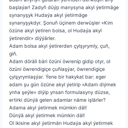
başlaýar! Zadyň düýp manysyna akyl ýetirmäge
synanyşyk Hudaýa akyl ýetirmäge
synanyşykdyr. Şonuň üçinem derwüşler «Kim
özüne akyl ýetiren bolsa, ol Hudaýa akyl
ýetirendir» diýýärler.
Adam bolsa akyl ýetirerden çylşyrymly, çuň,
giň.
Adam döräli bäri özüni öwrenip gidip otyr, ol
özüni öwrendigiçe çuňlaşýar, öwrendigiçe
çylşyrymlaşýar. Ýene bir hakykat bar: eger
adam şu gün özüne akyl ýetirip «Adam diýmek
ynha şeýle» diýip ynsan formulasyny düzse,
ertirki dünýä gelen adamlar näme işlärler?
Adama akyl ýetirmek mümkin däl!
Dünýä akyl ýetirmek mümkin däl!
Ol ikisine akyl ýetirmän Hudaýa akyl ýetirmek