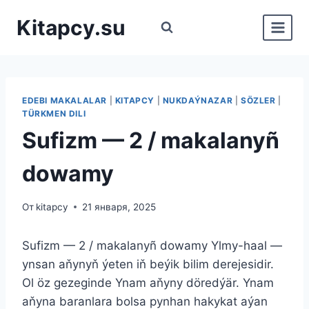
Перейти
Kitapcy.su
к
содержимому
EDEBI MAKALALAR
|
KITAPCY
|
NUKDAÝNAZAR
|
SÖZLER
|
TÜRKMEN DILI
Sufizm — 2 / makalanyñ
dowamy
От
kitapcy
21 января, 2025
Sufizm — 2 / makalanyñ dowamy Ylmy-haal —
ynsan aňynyň ýeten iň beýik bilim derejesidir.
Ol öz gezeginde Ynam aňyny döredýär. Ynam
aňyna baranlara bolsa pynhan hakykat aýan