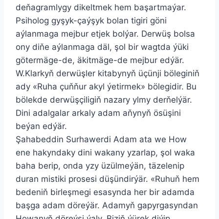
deňagramlygy dikeltmek hem başartmaýar.
Psiholog gyşyk-çaýşyk bolan tigiri göni
aýlanmaga mejbur etjek bolýar. Derwüş bolsa
ony diňe aýlanmaga däl, şol bir wagtda ýüki
götermäge-de, äkitmäge-de mejbur edýär.
W.Klarkyň derwüşler kitabynyň üçünji böleginiň
ady «Ruha çuňňur akyl ýetirmek» bölegidir. Bu
bölekde derwüşçiligiň nazary ylmy derňelýär.
Dini adalgalar arkaly adam aňynyň ösüşini
beýan edýär.
Şahabeddin Surhawerdi Adam ata we How
ene hakyndaky dini wakany yzarlap, şol waka
baha berip, onda yzy üzülmeýän, täzelenip
duran mistiki prosesi düşündirýär. «Ruhuň hem
bedeniň birleşmegi esasynda her bir adamda
başga adam döreýär. Adamyň gapyrgasyndan
Howanyň döreýşi ýaly. Biziň ýürek diýip