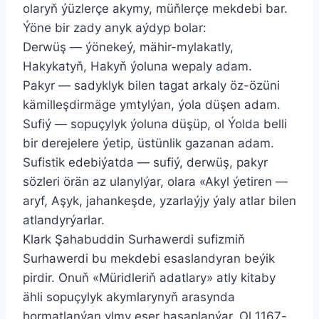
olaryň ýüzlerçe akymy, müňlerçe mekdebi bar.
Ýöne bir zady anyk aýdyp bolar:
Derwüş — ýönekeý, mähir-mylakatly,
Hakykatyň, Hakyň ýoluna wepaly adam.
Pakyr — sadyklyk bilen tagat arkaly öz-özüni
kämilleşdirmäge ymtylýan, ýola düşen adam.
Sufiý — sopuçylyk ýoluna düşüp, ol Ýolda belli
bir derejelere ýetip, üstünlik gazanan adam.
Sufistik edebiýatda — sufiý, derwüş, pakyr
sözleri örän az ulanylýar, olara «Akyl ýetiren —
aryf, Aşyk, jahankeşde, yzarlaýjy ýaly atlar bilen
atlandyrýarlar.
Klark Şahabuddin Surhawerdi sufizmiň
Surhawerdi bu mekdebi esaslandyran beýik
pirdir. Onuň «Müridleriň adatlary» atly kitaby
ähli sopuçylyk akymlarynyň arasynda
hormatlanýan ylmy eser hasaplanýar. Ol 1167-