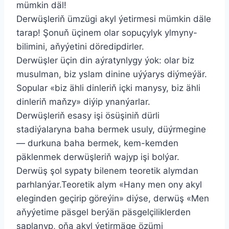
mümkin däl!
Derwüşleriň ümzügi akyl ýetirmesi mümkin däle
tarap! Şonuň üçinem olar sopuçylyk ylmyny-
bilimini, aňyýetini döredipdirler.
Derwüşler üçin din aýratynlygy ýok: olar biz
musulman, biz yslam dinine uýýarys diýmeýär.
Sopular «biz ähli dinleriň içki manysy, biz ähli
dinleriň maňzy» diýip ynanýarlar.
Derwüşleriň esasy işi ösüşiniň dürli
stadiýalaryna baha bermek usuly, düýrmegine
— durkuna baha bermek, kem-kemden
päklenmek derwüşleriň wajyp işi bolýar.
Derwüş şol sypaty bilenem teoretik alymdan
parhlanýar.Teoretik alym «Hany men ony akyl
eleginden geçirip göreýin» diýse, derwüş «Men
aňyýetime päsgel berýän päsgelçiliklerden
saplanyp, oňa akyl ýetirmäge özümi