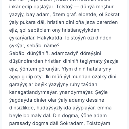
inkär edip başlaýar. Tolstoý — dünýä meşhur
ýazyjy, baý adam, özem graf, elbetde, ol Sokrat
ýaly pukara däl, hristian dini oňa jeza bererden
ejiz, şol sebäplem ony hristiançylykdan
çykarýarlar. Hakykatda Tolstoýyň özi dinden
çykýar, sebäbi näme?
Sebäbi dünýäniň, adamzadyň döreýşini
düşündirerden hristian dininiň taglymaty ýazyja
ejiz, ýöntem görünýär. Ylym diniň hatalaryny
açyp gidip otyr. Iki müň ýyl mundan ozalky dini
garaýyşlar beýik ýazyjyny ruhy taýdan
kanagatlandyrmaýar, ynandyrmaýar. Şeýle
ýagdaýda dinler olar ýaly adamy dessine
dinsizlikde, hudaýsyzlykda aýyplaýar, emma
beýle bolmaly däl. Din dogma, ýöne adam
parasady dogma däl! Sokradam, Tolstoýam