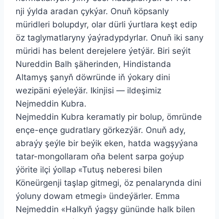
nji ýylda aradan çykýar. Onuň köpsanly
müridleri bolupdyr, olar dürli ýurtlara keşt edip
öz taglymatlaryny ýaýradypdyrlar. Onuň iki sany
müridi has belent derejelere ýetýär. Biri seýit
Nureddin Balh şäherinden, Hindistanda
Altamyş şanyň döwründe iň ýokary dini
wezipäni eýeleýär. Ikinjisi — ildeşimiz
Nejmeddin Kubra.
Nejmeddin Kubra keramatly pir bolup, ömründe
ençe-ençe gudratlary görkezýär. Onuň ady,
abraýy şeýle bir beýik eken, hatda wagşyýana
tatar-mongollaram oňa belent sarpa goýup
ýörite ilçi ýollap «Tutuş neberesi bilen
Köneürgenji taşlap gitmegi, öz penalarynda dini
ýoluny dowam etmegi» ündeýärler. Emma
Nejmeddin «Halkyň ýagşy gününde halk bilen