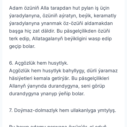
Adam özüniň Alla tarapdan hut pylan iş üçin
ýaradylanyna, özüniň aýratyn, beýik, keramatly
ýaradylanyna ynanmak öz-özüňi aldamakdan
başga hiç zat däldir. Bu päsgelçilikden özüňi
terk edip, Allatagalanyň beýikligini wasp edip
geçip bolar.
6. Açgözlük hem husytlyk.
Açgözlük hem husytlyk bahyllygy, dürli ýaramaz
häsiýetleri kemala getirýär. Bu päsgelçilikleri
Allanyň ýanynda durandygyna, seni görüp
durandygyna ynanyp ýeňip bolar.
7. Doýmaz-dolmazlyk hem ullakanlyga ymtylyş.
Bu howp adamy perwana öwürýär, ol oduň