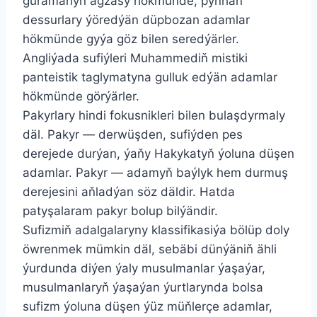
guramanyň agzasy hökmünde, pynhan
dessurlary ýöredýän düpbozan adamlar
hökmünde gyýa göz bilen seredýärler.
Angliýada sufiýleri Muhammediň mistiki
panteistik taglymatyna gulluk edýän adamlar
hökmünde görýärler.
Pakyrlary hindi fokusnikleri bilen bulaşdyrmaly
däl. Pakyr — derwüşden, sufiýden pes
derejede durýan, ýaňy Hakykatyň ýoluna düşen
adamlar. Pakyr — adamyň baýlyk hem durmuş
derejesini aňladýan söz däldir. Hatda
patyşalaram pakyr bolup bilýändir.
Sufizmiň adalgalaryny klassifikasiýa bölüp doly
öwrenmek mümkin däl, sebäbi dünýäniň ähli
ýurdunda diýen ýaly musulmanlar ýaşaýar,
musulmanlaryň ýaşaýan ýurtlarynda bolsa
sufizm ýoluna düşen ýüz müňlerçe adamlar,