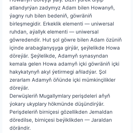
atlandyrýan zadymyz Adam bilen Howanyň,
ýagny ruh bilen bedeniň, göwräniň
birleşmegidir. Erkeklik elementi — uniwersal
ruhdan, aýallyk elementi — uniwersal
göwredendir. Hut şol göwre bilen Adam özüniň
içinde arabaglanyşyga girýär, şeýlelikde Howa
döreýär. Şeýlelikde, Adamyň synasyndan
kemala gelen Howa adamyň içki göwräniň içki
hakykatynyň akyl ýetirmegi aňladýar. Şol
zerarlam Adamyň öňünde içki mümkinçilikler
döreýär.
Derwüşleriň Mugallymlary perişdeleri aňyň
ýokary ukyplary hökmünde düşündirýär.
Perişdeleriň birniçesi gözellikden Jemaldan
döredilse, birniçesi beýiklikden — Jaraldan
dörändir.