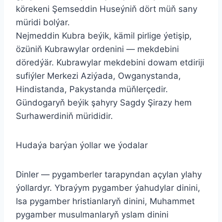
körekeni Şemseddin Huseýniň dört müň sany
müridi bolýar.
Nejmeddin Kubra beýik, kämil pirlige ýetişip,
özüniň Kubrawylar ordenini — mekdebini
döredýär. Kubrawylar mekdebini dowam etdiriji
sufiýler Merkezi Aziýada, Owganystanda,
Hindistanda, Pakystanda müňlerçedir.
Gündogaryň beýik şahyry Sagdy Şirazy hem
Surhawerdiniň mürididir.
Hudaýa barýan ýollar we ýodalar
Dinler — pygamberler tarapyndan açylan ylahy
ýollardyr. Ybraýym pygamber ýahudylar dinini,
Isa pygamber hristianlaryň dinini, Muhammet
pygamber musulmanlaryň yslam dinini