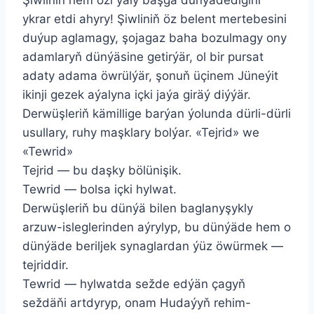
ykrar etdi ahyry! Şiwliniň öz belent mertebesini
duýup aglamagy, şojagaz baha bozulmagy ony
adamlaryň dünýäsine getirýär, ol bir pursat
adaty adama öwrülýär, şonuň üçinem Jüneýit
ikinji gezek aýalyna içki jaýa giräý diýýär.
Derwüşleriň kämillige barýan ýolunda dürli-dürli
usullary, ruhy maşklary bolýar. «Tejrid» we
«Tewrid»
Tejrid — bu daşky bölünişik.
Tewrid — bolsa içki hylwat.
Derwüşleriň bu dünýä bilen baglanyşykly
arzuw-isleglerinden aýrylyp, bu dünýäde hem o
dünýäde beriljek synaglardan ýüz öwürmek —
tejriddir.
Tewrid — hylwatda sežde edýän çagyň
seždäňi artdyryp, onam Hudaýyň rehim-