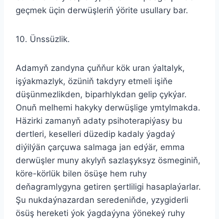
geçmek üçin derwüşleriň ýörite usullary bar.
10. Ünssüzlik.
Adamyň zandyna çuňňur kök uran ýaltalyk,
işýakmazlyk, özüniň takdyry etmeli işiňe
düşünmezlikden, biparhlykdan gelip çykýar.
Onuň melhemi hakyky derwüşlige ymtylmakda.
Häzirki zamanyň adaty psihoterapiýasy bu
dertleri, keselleri düzedip kadaly ýagdaý
diýilýän çarçuwa salmaga jan edýär, emma
derwüşler muny akylyň sazlaşyksyz ösmeginiň,
köre-körlük bilen ösüşe hem ruhy
deňagramlygyna getiren şertliligi hasaplaýarlar.
Şu nukdaýnazardan seredeniňde, yzygiderli
ösüş hereketi ýok ýagdaýyna ýönekeý ruhy