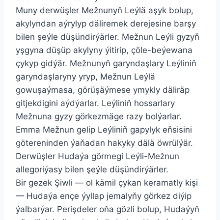
Muny derwüşler Mežnunyň Leýlä aşyk bolup,
akylyndan aýrylyp däliremek derejesine barşy
bilen şeýle düşündirýärler. Mežnun Leýli gyzyň
yşgyna düşüp akylyny ýitirip, çöle-beýewana
çykyp gidýär. Mežnunyň garyndaşlary Leýliniň
garyndaşlaryny yryp, Mežnun Leýlä
gowuşaýmasa, görüşäýmese ymykly däliräp
gitjekdigini aýdýarlar. Leýliniň hossarlary
Mežnuna gyzy görkezmäge razy bolýarlar.
Emma Mežnun gelip Leýliniň gapylyk eňsisini
götereninden ýaňadan hakyky dälä öwrülýär.
Derwüşler Hudaýa görmegi Leýli-Mežnun
allegoriýasy bilen şeýle düşündirýärler.
Bir gezek Şiwli — ol kämil çykan keramatly kişi
— Hudaýa ençe ýyllap jemalyňy görkez diýip
ýalbarýar. Perişdeler oňa gözli bolup, Hudaýyň