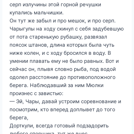
серп излучины этой горной речушки
купались мальчишки.
Он тут же забыл и про мешок, и про серп.
Чарыгулы на ходу скинул с себя задубевшую
от пота старенькую рубашку, развязал
поясок штанов, длина которых была чуть
ниже колен, и с ходу бросился в воду. В
умении плавать ему не было равных. Вот и
сейчас он, плывя словно рыба, под водой
одолел расстояние до противоположного
берега. Наблюдавший за ним Мюлки
произнес с завистью:
— Эй, Чары, давай устроим соревнование и
посмотрим, кто вперед доплывет до того
берега,
Дорткули, всегда готовый подзадорить
любого спорщика, тут же внес