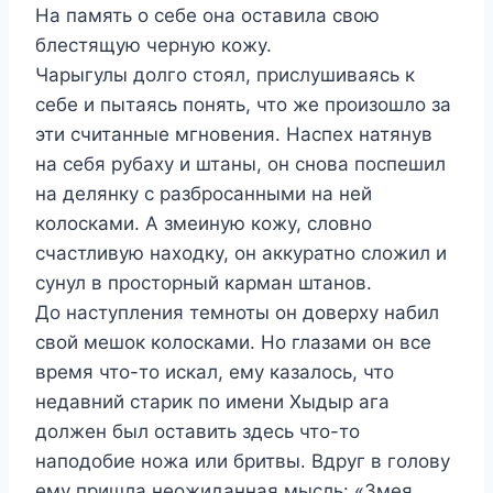
На память о себе она оставила свою
блестящую черную кожу.
Чарыгулы долго стоял, прислушиваясь к
себе и пытаясь понять, что же произошло за
эти считанные мгновения. Наспех натянув
на себя рубаху и штаны, он снова поспешил
на делянку с разбросанными на ней
колосками. А змеиную кожу, словно
счастливую находку, он аккуратно сложил и
сунул в просторный карман штанов.
До наступления темноты он доверху набил
свой мешок колосками. Но глазами он все
время что-то искал, ему казалось, что
недавний старик по имени Хыдыр ага
должен был оставить здесь что-то
наподобие ножа или бритвы. Вдруг в голову
ему пришла неожиданная мысль: «Змея