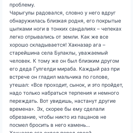
проблему.
Чарыгулы радовался, словно у него вдруг
обнаружилась близкая родня, его покрытые
цыпками ноги в тонких сандалиях – чепеках
легко отрывались от земли. Как же все
хорошо складывается! Хакназар ага –
старейшина села Булаклы, уважаемый
человек. К тому же он был близким другом
его деда Гулгелди мираба. Каждый раз при
встрече он гладил мальчика по голове,
утешал: «Все проходит, сынок, и это пройдет,
надо только набраться терпения и немного
переждать. Вот увидишь, настанут другие
времена». Эх, скорее бы ему сделали
обрезание, чтобы никто из пацанов не
посмел бросить в него камень…
Хакназар ага сидел перед своей