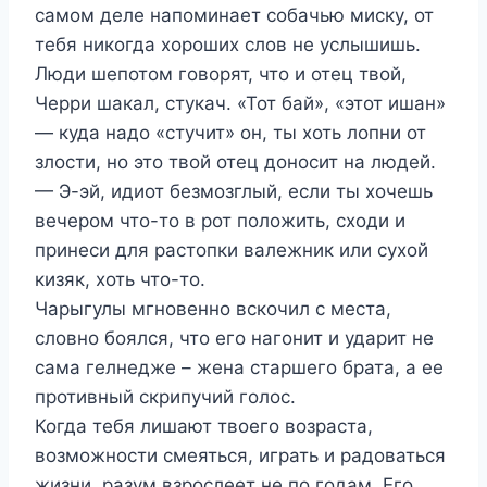
самом деле напоминает собачью миску, от
тебя никогда хороших слов не услышишь.
Люди шепотом говорят, что и отец твой,
Черри шакал, стукач. «Тот бай», «этот ишан»
— куда надо «стучит» он, ты хоть лопни от
злости, но это твой отец доносит на людей.
— Э-эй, идиот безмозглый, если ты хочешь
вечером что-то в рот положить, сходи и
принеси для растопки валежник или сухой
кизяк, хоть что-то.
Чарыгулы мгновенно вскочил с места,
словно боялся, что его нагонит и ударит не
сама гелнедже – жена старшего брата, а ее
противный скрипучий голос.
Когда тебя лишают твоего возраста,
возможности смеяться, играть и радоваться
жизни, разум взрослеет не по годам. Его