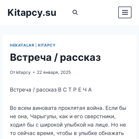
Перейти
Kitapcy.su
к
содержимому
HEKAÝALAR
|
KITAPCY
Встреча / рассказ
От
kitapcy
22 января, 2025
Встреча / рассказ В С Т Р Е Ч А
Во всем виновата проклятая война. Если бы
не она, Чарыгулы, как и его сверстники,
ходил бы с широкой улыбкой на лице. Но не
то сейчас время, чтобы в улыбке обнажать