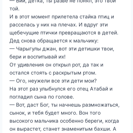
— Вий, детка, ты разве не понял, это твой
той.
И в этот момент прилетела стайка птиц и
расселась у них на плечах. И вдруг эти
щебечущие птички превращаются в детей.
Дед снова обращается к мальчику:
— Чарыгулы джан, вот эти детишки твои,
бери и воспитывай их!
От удивления он открыл рот, да так и
остался стоять с раскрытым ртом.
— Ого, неужели все эти дети мои?
На этот раз улыбнулся его отец Атабай и
погладил сына по голове.
— Вот, даст Бог, ты начнешь размножаться,
сынок, и тебя будет много. Вон того
высокого мальчика особенно береги, когда
он вырастет, станет знаменитым бахши. А