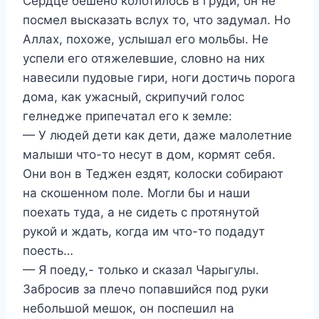
Сердце бешено колотилось в груди, он не
посмел высказать вслух то, что задумал. Но
Аллах, похоже, услышал его мольбы. Не
успели его отяжелевшие, словно на них
навесили пудовые гири, ноги достичь порога
дома, как ужасный, скрипучий голос
гелнедже припечатал его к земле:
— У людей дети как дети, даже малолетние
малыши что-то несут в дом, кормят себя.
Они вон в Теджен ездят, колоски собирают
на скошенном поле. Могли бы и наши
поехать туда, а не сидеть с протянутой
рукой и ждать, когда им что-то подадут
поесть…
— Я поеду,- только и сказал Чарыгулы.
Забросив за плечо попавшийся под руки
небольшой мешок, он поспешил на