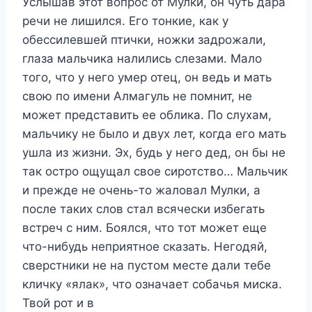
Услышав этот вопрос от Мулки, он чуть дара
речи не лишился. Его тонкие, как у
обессилевшей птички, ножки задрожали,
глаза мальчика налились слезами. Мало
того, что у него умер отец, он ведь и мать
свою по имени Алмагуль не помнит, не
может представить ее облика. По слухам,
мальчику не было и двух лет, когда его мать
ушла из жизни. Эх, будь у него дед, он бы не
так остро ощущал свое сиротство… Мальчик
и прежде не очень-то жаловал Мулки, а
после таких слов стал всячески избегать
встреч с ним. Боялся, что тот может еще
что-нибудь неприятное сказать. Негодяй,
сверстники не на пустом месте дали тебе
кличку «ялак», что означает собачья миска.
Твой рот и в