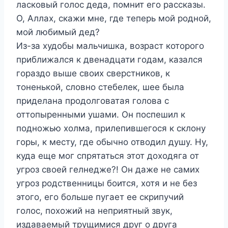
ласковый голос деда, помнит его рассказы.
О, Аллах, скажи мне, где теперь мой родной,
мой любимый дед?
Из-за худобы мальчишка, возраст которого
приближался к двенадцати годам, казался
гораздо выше своих сверстников, к
тоненькой, словно стебелек, шее была
приделана продолговатая голова с
оттопыренными ушами. Он поспешил к
подножью холма, прилепившегося к склону
горы, к месту, где обычно отводил душу. Ну,
куда еще мог спрятаться этот доходяга от
угроз своей гелнедже?! Он даже не самих
угроз родственницы боится, хотя и не без
этого, его больше пугает ее скрипучий
голос, похожий на неприятный звук,
издаваемый трущимися друг о друга