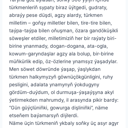
türkmenleriň sypaty biraz üýtgedi, gudraty,
abraýy pese düşdi, agzy alardy, türkmen
milletim – goňşy milletler bilen, tire-tire bilen,
taýpa-taýpa bilen oňuşman, özara gandöküşikli
söweşler etdiler, milletimiziň her bir raýaty biri-
birine ynanmady, dogan-dogana, ata-ogla,
kowum-garyndaşlar agzy ala bolup, bir-birine
müňkürlik edip, öz-özlerine ynamsyz ýaşadylar.
Men söwet döwründe ýaşap, ýaşlykdan
türkmen halkymyzyň göwnüçökgünligini, ruhy
pesligini, adalata ynamynyň ýokdugyny
gördüm-duýdum, ol durmuşa-ýaşaýşyna akyl
ýetirmekden mahrumdy, il arasynda pikir bardy:
”Gün güýçlüniňki, gowurga dişliniňki”, näme
etseňem baýamarsyň diýlerdi.
Näme üçin türkmeniň ykbaly soňky üç asyr agyr