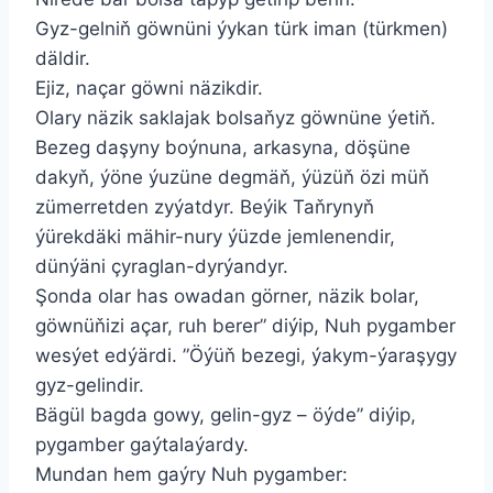
Gyz-gelniň göwnüni ýykan türk iman (türkmen)
däldir.
Ejiz, naçar göwni näzikdir.
Olary näzik saklajak bolsaňyz göwnüne ýetiň.
Bezeg daşyny boýnuna, arkasyna, döşüne
dakyň, ýöne ýuzüne degmäň, ýüzüň özi müň
zümerretden zyýatdyr. Beýik Taňrynyň
ýürekdäki mähir-nury ýüzde jemlenendir,
dünýäni çyraglan-dyrýandyr.
Şonda olar has owadan görner, näzik bolar,
göwnüňizi açar, ruh berer” diýip, Nuh pygamber
wesýet edýärdi. ”Öýüň bezegi, ýakym-ýaraşygy
gyz-gelindir.
Bägül bagda gowy, gelin-gyz – öýde” diýip,
pygamber gaýtalaýardy.
Mundan hem gaýry Nuh pygamber: