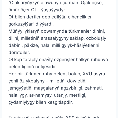
”Ojaklaryňyzyň alawuny öçürmäň. Ojak öçse,
ömür öçer Ot – ýaşaýyşdyr.
Ot bilen dertler dep edilýär, elhençlikler
gorkuzylýar” diýýärdi.
Müňýyllyklaryň dowamynda türkmenler dinini,
dilini, milletiniň arassalygyny saklap, özboluşly
däbini, päkize, halal milli gylyk-häsiýetlerini
döretdiler.
Ol köp taraply oňaýly özgerişler halkyň ruhunyň
belentliginiň netijesidir.
Her bir türkmen ruhy belent bolup, XVÜ asyra
çenli öz ykbalyny – milletiň, döwletiň,
jemgyýetiň, maşgalanyň agzybirligi, zähmeti,
halallygy, ar-namysy, utanjy, mertligi,
çydamlylygy bilen kesgitläpdir.
Taryha göz aýlasaň, soňky 300 ýylyň içinde