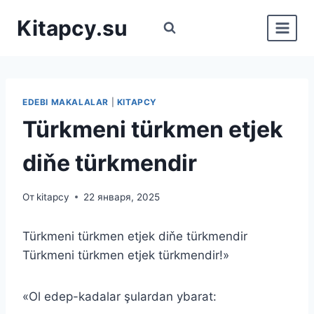
Перейти
Kitapcy.su
к
содержимому
EDEBI MAKALALAR
|
KITAPCY
Türkmeni türkmen etjek
diňe türkmendir
От
kitapcy
22 января, 2025
Türkmeni türkmen etjek diňe türkmendir
Türkmeni türkmen etjek türkmendir!»
«Ol edep-kadalar şulardan ybarat: