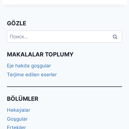
GÖZLE
Найти:
MAKALALAR TOPLUMY
Eje hakda goşgular
Terjime edilen eserler
BÖLÜMLER
Hekaýalar
Goşgular
Ertekiler