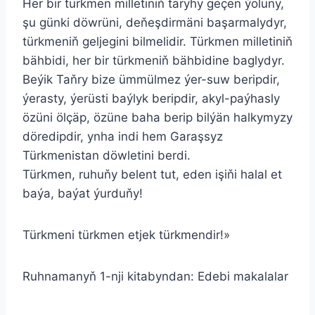
Her bir türkmen milletiniň taryhy geçen ýoluny,
şu günki döwrüni, deňeşdirmäni başarmalydyr,
türkmeniň geljegini bilmelidir. Türkmen milletiniň
bähbidi, her bir türkmeniň bähbidine baglydyr.
Beýik Taňry bize ümmülmez ýer-suw beripdir,
ýerasty, ýerüsti baýlyk beripdir, akyl-paýhasly
özüni ölçäp, özüne baha berip bilýän halkymyzy
döredipdir, ynha indi hem Garaşsyz
Türkmenistan döwletini berdi.
Türkmen, ruhuňy belent tut, eden işiňi halal et
baýa, baýat ýurduňy!
Türkmeni türkmen etjek türkmendir!»
Ruhnamanyň 1-nji kitabyndan: Edebi makalalar