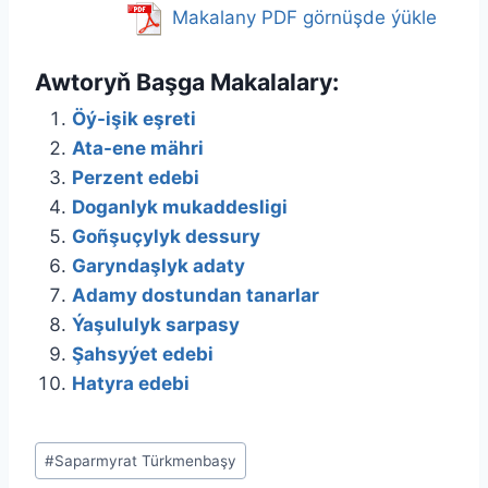
Makalany PDF görnüşde ýükle
Awtoryň Başga Makalalary:
Öý-işik eşreti
Ata-ene mähri
Perzent edebi
Doganlyk mukaddesligi
Goñşuçylyk dessury
Garyndaşlyk adaty
Adamy dostundan tanarlar
Ýaşululyk sarpasy
Şahsyýet edebi
Hatyra edebi
Метки
#
Saparmyrat Türkmenbaşy
записи: