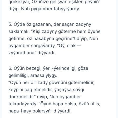
görkezýär, Özüňize gelişýän eşikleri geýniň”
diýip, Nuh pygamber tabşyrýardy.
5. Öýde öz gazanan, der saçan zadyňy
saklamak. ”Kişi zadyny göterme hem öýuňe
getirme, öz hasabyňa geçirme”! diýip, Nuh
pygamber sargaýardy. ”Öý, ojak —
zyýarathana” diýýärdi.
6. Öýüň bezegi, ýerli-ýerindeligi, göze
gelimliligi, arassalylygy.
”Öýüň her bir zady göwnüňi götermelidir,
keýpiňi çag etmelidir, ýaşaýşa söýgi
döretmelidir” diýip, Nuh pygamber
tekrarlaýardy. ”Öýüň hapa bolsa, özüň üflis,
hapa-hasy bolarsyň” diýýärdi.