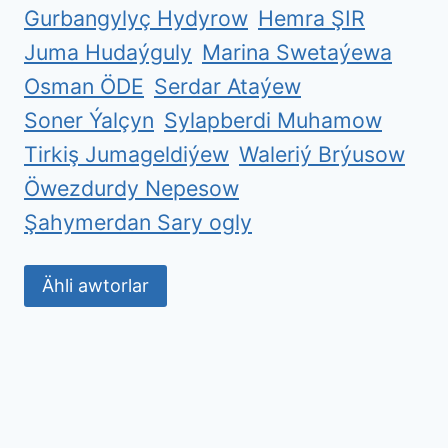
Gurbangylyç Hydyrow
Hemra ŞIR
Juma Hudaýguly
Marina Swetaýewa
Osman ÖDE
Serdar Ataýew
Soner Ýalçyn
Sylapberdi Muhamow
Tirkiş Jumageldiýew
Waleriý Brýusow
Öwezdurdy Nepesow
Şahymerdan Sary ogly
Ähli awtorlar