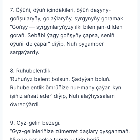
7. Öýüňi, öýüň içindäkileri, öýüň daşyny-
goňşularyňy, golaýlaryňy, syrgynyňy goramak.
”Goňşy — syrgynlaryňyzy ilki bilen jan-dilden
goraň. Sebäbi ýagy goňşyňy çapsa, seniň
öýüňi-de çapar” diýip, Nuh pygamber
sargaýardy.
8. Ruhubelentlik.
‘Ruhuňyz belent bolsun. Şadyỳan boluň.
Ruhubelentlik ömrüňize nur-many çaỳar, kyn
işiňiz aňsat eder’ diỳip, Nuh alaỳhyssalam
öwredỳärdi.
9. Gyz-gelin bezegi.
”Gyz-gelinleriňize zümerret daşlary gysganmaň.
Nirede bar bolsa tapyp getirip beriň.