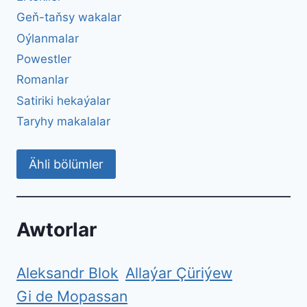
Geň-taňsy wakalar
Oýlanmalar
Powestler
Romanlar
Satiriki hekaýalar
Taryhy makalalar
Ähli bölümler
Awtorlar
Aleksandr Blok
Allaýar Çüriýew
Gi de Mopassan