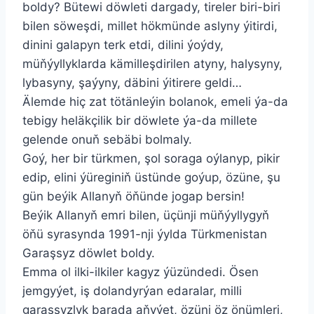
boldy? Bütewi döwleti dargady, tireler biri-biri
bilen söweşdi, millet hökmünde aslyny ýitirdi,
dinini galapyn terk etdi, dilini ýoýdy,
müňýyllyklarda kämilleşdirilen atyny, halysyny,
lybasyny, şaýyny, däbini ýitirere geldi…
Älemde hiç zat tötänleýin bolanok, emeli ýa-da
tebigy heläkçilik bir döwlete ýa-da millete
gelende onuň sebäbi bolmaly.
Goý, her bir türkmen, şol soraga oýlanyp, pikir
edip, elini ýüreginiň üstünde goýup, özüne, şu
gün beýik Allanyň öňünde jogap bersin!
Beýik Allanyň emri bilen, üçünji müňýyllygyň
öňü syrasynda 1991-nji ýylda Türkmenistan
Garaşsyz döwlet boldy.
Emma ol ilki-ilkiler kagyz ýüzündedi. Ösen
jemgyýet, iş dolandyrýan edaralar, milli
garaşsyzlyk barada aňyýet, özüni öz önümleri,