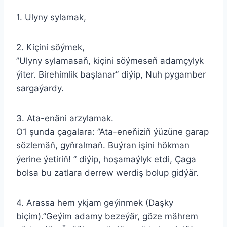
1. Ulyny sylamak,
2. Kiçini söýmek,
”Ulyny sylamasaň, kiçini söýmeseň adamçylyk
ýiter. Birehimlik başlanar” diýip, Nuh pygamber
sargaýardy.
3. Ata-enäni arzylamak.
O1 şunda çagalara: ”Ata-eneňiziň ýüzüne garap
sözlemäň, gyňralmaň. Buýran işini hökman
ýerine ýetiriň! ” diýip, hoşamaýlyk etdi, Çaga
bolsa bu zatlara derrew werdiş bolup gidýär.
4. Arassa hem ykjam geýinmek (Daşky
biçim).”Geýim adamy bezeýär, göze mährem