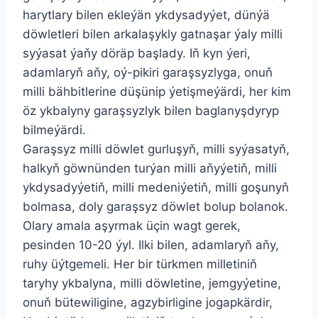
harytlary bilen ekleýän ykdysadyýet, dünýä
döwletleri bilen arkalaşykly gatnaşar ýaly milli
syýasat ýaňy döräp başlady. Iň kyn ýeri,
adamlaryň aňy, oý-pikiri garaşsyzlyga, onuň
milli bähbitlerine düşünip ýetişmeýärdi, her kim
öz ykbalyny garaşsyzlyk bilen baglanyşdyryp
bilmeýärdi.
Garaşsyz milli döwlet gurluşyň, milli syýasatyň,
halkyň göwnünden turýan milli aňyýetiň, milli
ykdysadyýetiň, milli medeniýetiň, milli goşunyň
bolmasa, doly garaşsyz döwlet bolup bolanok.
Olary amala aşyrmak üçin wagt gerek,
pesinden 10-20 ýyl. Ilki bilen, adamlaryň aňy,
ruhy üýtgemeli. Her bir türkmen milletiniň
taryhy ykbalyna, milli döwletine, jemgyýetine,
onuň bütewiligine, agzybirligine jogapkärdir,