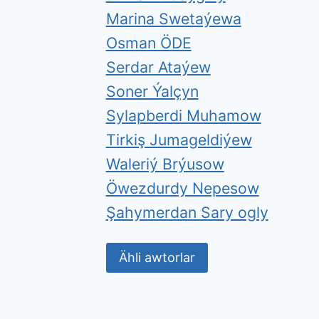
Marina Swetaýewa
Osman ÖDE
Serdar Ataýew
Soner Ýalçyn
Sylapberdi Muhamow
Tirkiş Jumageldiýew
Waleriý Brýusow
Öwezdurdy Nepesow
Şahymerdan Sary ogly
Ähli awtorlar