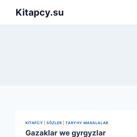
Перейти
Kitapcy.su
к
содержимому
KITAPCY
|
SÖZLER
|
TARYHY MAKALALAR
Gazaklar we gyrgyzlar