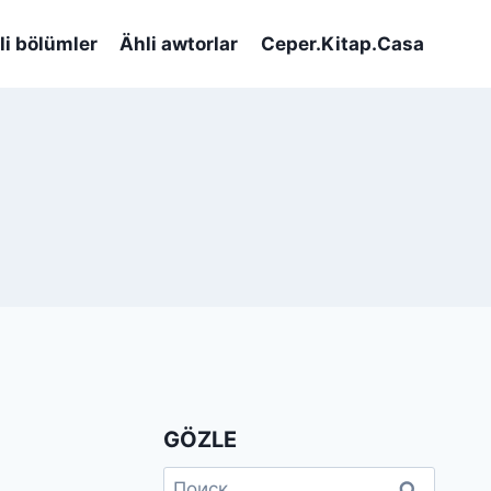
li bölümler
Ähli awtorlar
Ceper.Kitap.Casa
GÖZLE
Найти: