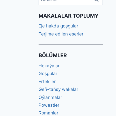
MAKALALAR TOPLUMY
Eje hakda goşgular
Terjime edilen eserler
BÖLÜMLER
Hekaýalar
Goşgular
Ertekiler
Geň-taňsy wakalar
Oýlanmalar
Powestler
Romanlar