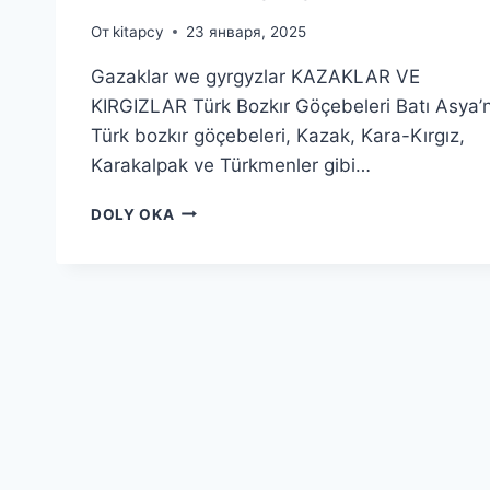
От
kitapcy
23 января, 2025
Gazaklar we gyrgyzlar KAZAKLAR VE
KIRGIZLAR Türk Bozkır Göçebeleri Batı Asya’
Türk bozkır göçebeleri, Kazak, Kara-Kırgız,
Karakalpak ve Türkmenler gibi…
GAZAKLAR
DOLY OKA
WE
GYRGYZLAR