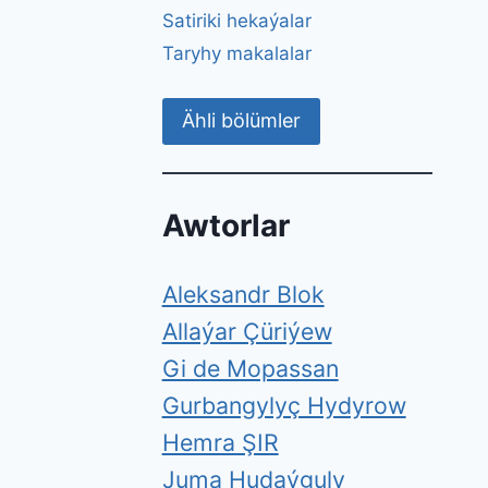
Satiriki hekaýalar
Taryhy makalalar
Ähli bölümler
Awtorlar
Aleksandr Blok
Allaýar Çüriýew
Gi de Mopassan
Gurbangylyç Hydyrow
Hemra ŞIR
Juma Hudaýguly