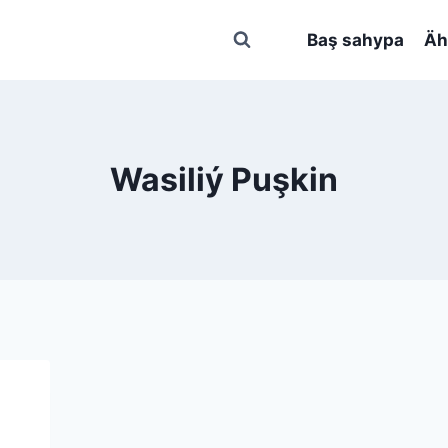
Baş sahypa
Äh
Wasiliý Puşkin