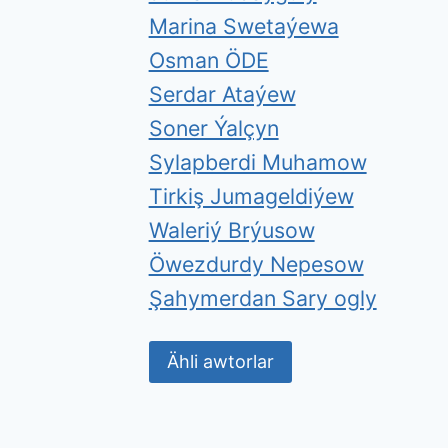
Marina Swetaýewa
Osman ÖDE
Serdar Ataýew
Soner Ýalçyn
Sylapberdi Muhamow
Tirkiş Jumageldiýew
Waleriý Brýusow
Öwezdurdy Nepesow
Şahymerdan Sary ogly
Ähli awtorlar