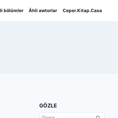
li bölümler
Ähli awtorlar
Ceper.Kitap.Casa
GÖZLE
Найти: