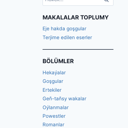
MAKALALAR TOPLUMY
Eje hakda goşgular
Terjime edilen eserler
BÖLÜMLER
Hekaýalar
Goşgular
Ertekiler
Geň-taňsy wakalar
Oýlanmalar
Powestler
Romanlar