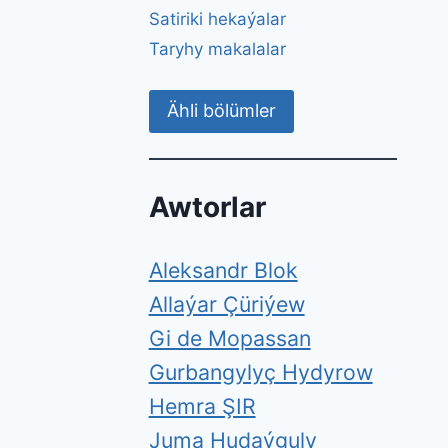
Satiriki hekaýalar
Taryhy makalalar
Ähli bölümler
Awtorlar
Aleksandr Blok
Allaýar Çüriýew
Gi de Mopassan
Gurbangylyç Hydyrow
Hemra ŞIR
Juma Hudaýguly