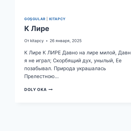
GOŞGULAR
|
KITAPCY
К Лире
От
kitapcy
26 января, 2025
К Лире К ЛИРЕ Давно на лире милой, Давн
я не играл; Скорбящий дух, унылый, Ее
позабывал. Природа украшалась
Прелестною…
К
DOLY OKA
ЛИРЕ