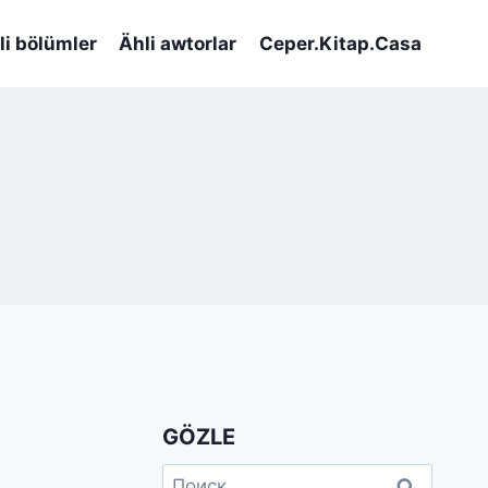
li bölümler
Ähli awtorlar
Ceper.Kitap.Casa
GÖZLE
Найти: