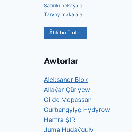
Satiriki hekaýalar
Taryhy makalalar
Ähli bölümler
Awtorlar
Aleksandr Blok
Allaýar Çüriýew
Gi de Mopassan
Gurbangylyç Hydyrow
Hemra ŞIR
Juma Hudaýguly