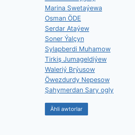
Marina Swetaýewa
Osman ÖDE
Serdar Ataýew
Soner Ýalçyn
Sylapberdi Muhamow
Tirkiş Jumageldiýew
Waleriý Brýusow
Öwezdurdy Nepesow
Şahymerdan Sary ogly
Ähli awtorlar