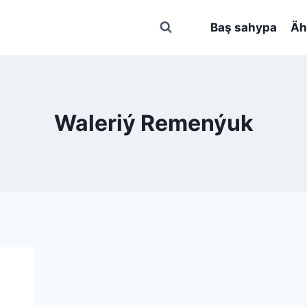
Baş sahypa
Äh
Waleriý Remenýuk