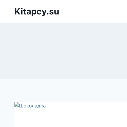
Перейти
Kitapcy.su
к
содержимому