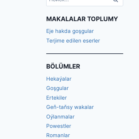
MAKALALAR TOPLUMY
Eje hakda goşgular
Terjime edilen eserler
BÖLÜMLER
Hekaýalar
Goşgular
Ertekiler
Geň-taňsy wakalar
Oýlanmalar
Powestler
Romanlar