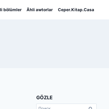
li bölümler
Ähli awtorlar
Ceper.Kitap.Casa
GÖZLE
Найти: