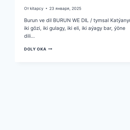
От
kitapcy
23 января, 2025
Burun ve dil BURUN WE DIL / tymsal Katýany
iki gözi, iki gulagy, iki eli, iki aýagy bar, ýöne
dili…
BURUN
DOLY OKA
VE
DIL