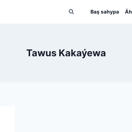
Baş sahypa
Äh
Tawus Kakaýewa