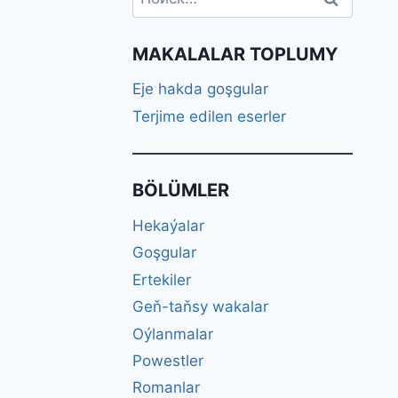
MAKALALAR TOPLUMY
Eje hakda goşgular
Terjime edilen eserler
BÖLÜMLER
Hekaýalar
Goşgular
Ertekiler
Geň-taňsy wakalar
Oýlanmalar
Powestler
Romanlar