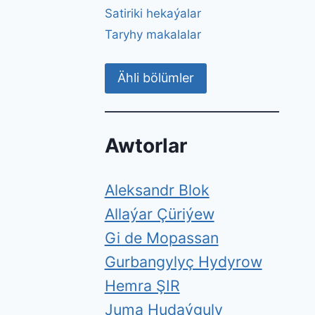
Satiriki hekaýalar
Taryhy makalalar
Ähli bölümler
Awtorlar
Aleksandr Blok
Allaýar Çüriýew
Gi de Mopassan
Gurbangylyç Hydyrow
Hemra ŞIR
Juma Hudaýguly