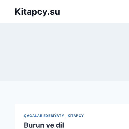
Перейти
Kitapcy.su
к
содержимому
ÇAGALAR EDEBIÝATY
|
KITAPCY
Burun ve dil