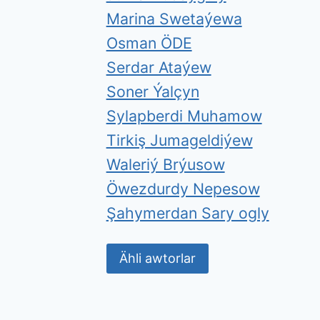
Marina Swetaýewa
Osman ÖDE
Serdar Ataýew
Soner Ýalçyn
Sylapberdi Muhamow
Tirkiş Jumageldiýew
Waleriý Brýusow
Öwezdurdy Nepesow
Şahymerdan Sary ogly
Ähli awtorlar