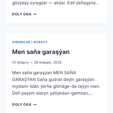
gözýaşy syrygýar — akýar, Edil ýaňagyna…
ÇAGALYGA
DOLY OKA
DOLANYŞ
GOŞGULAR
|
KITAPCY
Men saňa garaşýan
От
kitapcy
26 января, 2025
Men saňa garaşýan MEN SAŇA
GARAŞÝAN Saňa gudrat deýin garaşýan
mydam! Islän ýerňe gitmäge-de taýyn men.
Deň paýym alaryn şatlykdan-gamdan,…
MEN
DOLY OKA
SAŇA