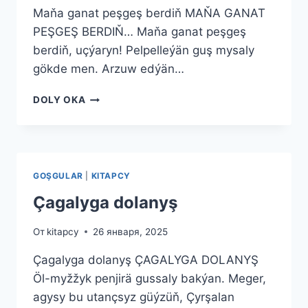
Maňa ganat peşgeş berdiň MAŇA GANAT
PEŞGEŞ BERDIŇ… Maňa ganat peşgeş
berdiň, uçýaryn! Pelpelleýän guş mysaly
gökde men. Arzuw edýän…
MAŇA
DOLY OKA
GANAT
PEŞGEŞ
BERDIŇ
GOŞGULAR
|
KITAPCY
Çagalyga dolanyş
От
kitapcy
26 января, 2025
Çagalyga dolanyş ÇAGALYGA DOLANYŞ
Öl-myžžyk penjirä gussaly bakýan. Meger,
agysy bu utançsyz güýzüň, Çyrşalan