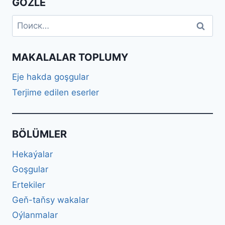
GÖZLE
Найти:
MAKALALAR TOPLUMY
Eje hakda goşgular
Terjime edilen eserler
BÖLÜMLER
Hekaýalar
Goşgular
Ertekiler
Geň-taňsy wakalar
Oýlanmalar