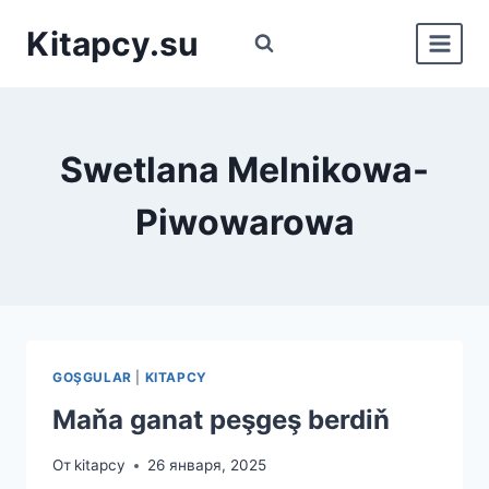
Перейти
Kitapcy.su
к
содержимому
Swetlana Melnikowa-
Piwowarowа
GOŞGULAR
|
KITAPCY
Maňa ganat peşgeş berdiň
От
kitapcy
26 января, 2025