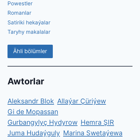
Powestler
Romanlar
Satiriki hekaýalar
Taryhy makalalar
Ähli bölümler
Awtorlar
Aleksandr Blok
Allaýar Çüriýew
Gi de Mopassan
Gurbangylyç Hydyrow
Hemra ŞIR
Juma Hudaýguly
Marina Swetaýewa