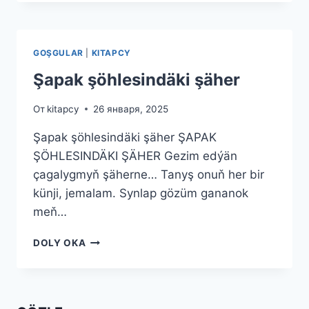
GARAŞÝAN
GOŞGULAR
|
KITAPCY
Şapak şöhlesindäki şäher
От
kitapcy
26 января, 2025
Şapak şöhlesindäki şäher ŞAPAK
ŞÖHLESINDÄKI ŞÄHER Gezim edýän
çagalygmyň şäherne… Tanyş onuň her bir
künji, jemalam. Synlap gözüm gananok
meň…
ŞAPAK
DOLY OKA
ŞÖHLESINDÄKI
ŞÄHER