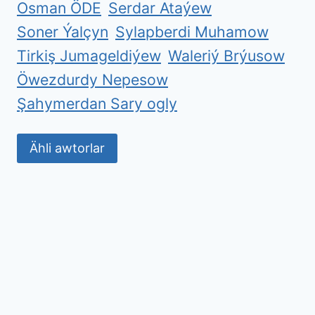
Osman ÖDE
Serdar Ataýew
Soner Ýalçyn
Sylapberdi Muhamow
Tirkiş Jumageldiýew
Waleriý Brýusow
Öwezdurdy Nepesow
Şahymerdan Sary ogly
Ähli awtorlar