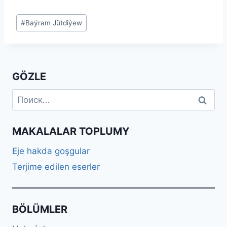
Метки
#
Baýram Jütdiýew
записи:
GÖZLE
Найти:
MAKALALAR TOPLUMY
Eje hakda goşgular
Terjime edilen eserler
BÖLÜMLER