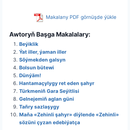
Makalany PDF görnüşde ýükle
Awtoryň Başga Makalalary:
Beýiklik
Ýat iller, ýaman iller
Sõýmekden galsyn
Bolsun bütewi
Dünýäm!
Hantamaçylygy ret eden şahyr
Türkmeniñ Gara Seýitlisi
Gelnejemiñ aglan güni
Tañry sazlaşygy
Maňa «Zehinli şahyr» diýlende «Zehinli»
sözüni çyzan edebiýatça