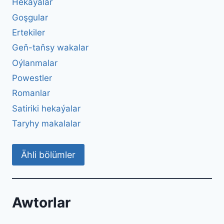
Hekaýalar
Goşgular
Ertekiler
Geň-taňsy wakalar
Oýlanmalar
Powestler
Romanlar
Satiriki hekaýalar
Taryhy makalalar
Ähli bölümler
Awtorlar