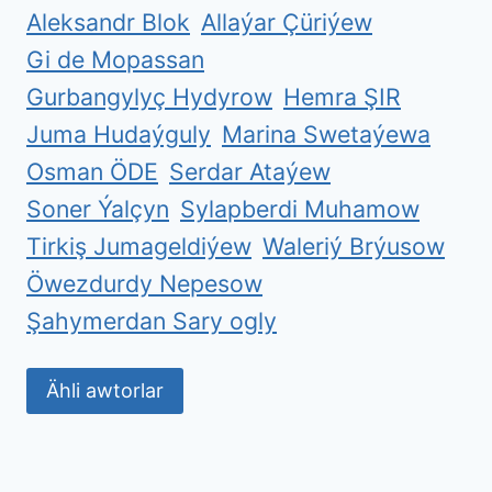
Aleksandr Blok
Allaýar Çüriýew
Gi de Mopassan
Gurbangylyç Hydyrow
Hemra ŞIR
Juma Hudaýguly
Marina Swetaýewa
Osman ÖDE
Serdar Ataýew
Soner Ýalçyn
Sylapberdi Muhamow
Tirkiş Jumageldiýew
Waleriý Brýusow
Öwezdurdy Nepesow
Şahymerdan Sary ogly
Ähli awtorlar