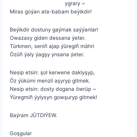
ygrary ~
Miras goýan ata-babam beýikdir!
Beýikdir dostuny gaýmak saýýanlar!
Owazasy giden dessana ýeter.
Türkmen, seniñ ajap ýüregiñ mähri
Özüñ ýaly ýagşy ynsana ýeter.
Nesip etsin: şol kerwene daklyşyp,
Öz ýükümi menzil aşyryp gitmek.
Nesip etsin: dosty dogana öwrüp ~
Ýüregmiñ ýylysyn gowşuryp gitmek!
Baýram JÜTDIÝEW.
Goşgular