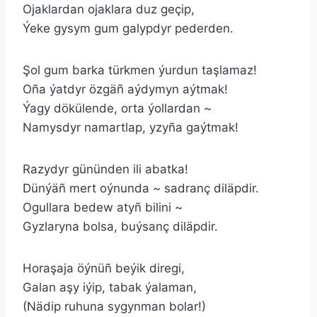
Ojaklardan ojaklara duz geçip,
Ýeke gysym gum galypdyr pederden.
Şol gum barka türkmen ýurdun taşlamaz!
Oña ýatdyr özgäñ aýdymyn aýtmak!
Ýagy dökülende, orta ýollardan ~
Namysdyr namartlap, yzyña gaýtmak!
Razydyr gününden ili abatka!
Dünýäñ mert oýnunda ~ sadranç diläpdir.
Ogullara bedew atyñ bilini ~
Gyzlaryna bolsa, buýsanç diläpdir.
Horaşaja öýnüñ beýik diregi,
Galan aşy iýip, tabak ýalaman,
(Nädip ruhuna sygynman bolar!)