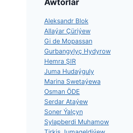
Awtorlar
Aleksandr Blok
Allaýar Çüriýew
Gi de Mopassan
Gurbangylyç Hydyrow
Hemra ŞIR
Juma Hudaýguly
Marina Swetaýewa
Osman ÖDE
Serdar Ataýew
Soner Ýalçyn
Sylapberdi Muhamow
Tirkiş Jumageldiýew