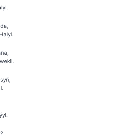
lyl.
da,
Halyl.
aña,
wekil.
syñ,
l.
yl.
h?