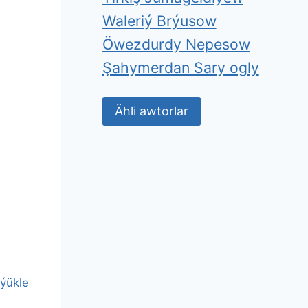
Waleriý Brýusow
Öwezdurdy Nepesow
Şahymerdan Sary ogly
Ähli awtorlar
ýükle