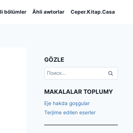
li bölümler
Ähli awtorlar
Ceper.Kitap.Casa
GÖZLE
Найти:
MAKALALAR TOPLUMY
Eje hakda goşgular
Terjime edilen eserler