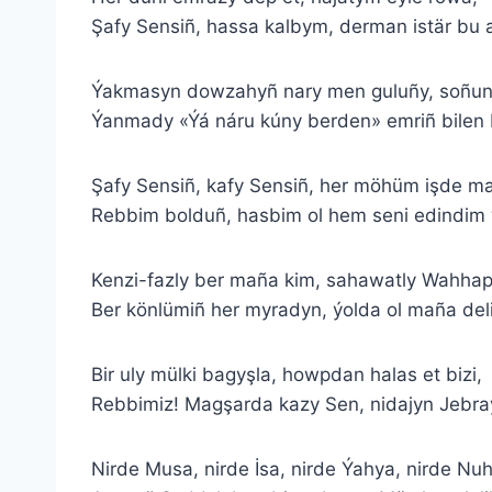
Şafy Sensiñ, hassa kalbym, derman istär bu a
Ýakmasyn dowzahyñ nary men guluñy, soñun
Ýanmady «Ýá náru kúny berden» emriñ bilen 
Şafy Sensiñ, kafy Sensiñ, her möhüm işde m
Rebbim bolduñ, hasbim ol hem seni edindim 
Kenzi-fazly ber maña kim, sahawatly Wahhap
Ber könlümiñ her myradyn, ýolda ol maña deli
Bir uly mülki bagyşla, howpdan halas et bizi,
Rebbimiz! Magşarda kazy Sen, nidajyn Jebraý
Nirde Musa, nirde İsa, nirde Ýahya, nirde Nu