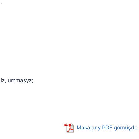
.
siz, ummasyz;
Makalany PDF görnüşde 