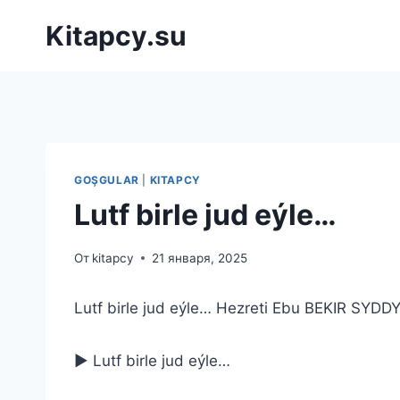
Перейти
Kitapcy.su
к
содержимому
GOŞGULAR
|
KITAPCY
Lutf birle jud eýle…
От
kitapcy
21 января, 2025
Lutf birle jud eýle… Hezreti Ebu BEKIR SYDD
▶ Lutf birle jud eýle…