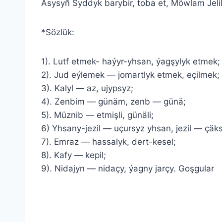
Asysyñ Syddyk barybir, toba et, Möwlam Jelil
*Sözlük:
1). Lutf etmek- haýyr-yhsan, ýagşylyk etmek;
2). Jud eýlemek — jomartlyk etmek, eçilmek;
3). Kalyl — az, ujypsyz;
4). Zenbim — günäm, zenb — günä;
5). Müznib — etmişli, günäli;
6) Yhsany-jezil — uçursyz yhsan, jezil — çäk
7). Emraz — hassalyk, dert-kesel;
8). Kafy — kepil;
9). Nidajyn — nidaçy, ýagny jarçy. Goşgular