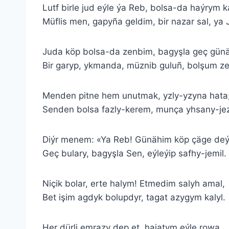
Lutf birle jud eýle ýa Reb, bolsa-da haýrym ka
Müflis men, gapyña geldim, bir nazar sal, ya Je
Juda köp bolsa-da zenbim, bagyşla geç gün
Bir garyp, ykmanda, müznib guluñ, bolşum zel
Menden pitne hem unutmak, yzly-yzyna hata
Senden bolsa fazly-kerem, munça yhsany-jez
Diýr menem: «Ya Reb! Günähim köp çäge deý
Geç bulary, bagyşla Sen, eýleýip safhy-jemil.
Niçik bolar, erte halym! Etmedim salyh amal,
Bet işim agdyk bolupdyr, tagat azygym kalyl.
Her dürli emrazy dep et, hajatym eýle rowa,