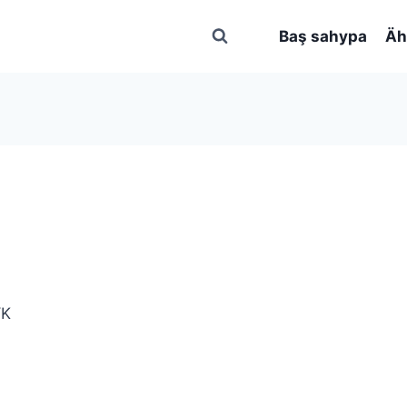
Baş sahypa
Äh
YK