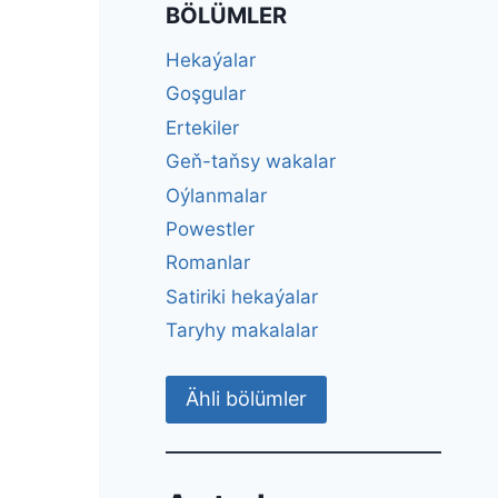
BÖLÜMLER
Hekaýalar
Goşgular
Ertekiler
Geň-taňsy wakalar
Oýlanmalar
Powestler
Romanlar
Satiriki hekaýalar
Taryhy makalalar
Ähli bölümler