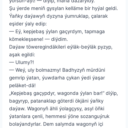
ýörsüň-aýt! — diýip, maňa dazaryldy.
Şu ýerde meniň gysylan kelläme bir hyýal geldi.
Ýaňky daýawyň dyzyna ýumruklap, çalarak
eşider ýaly edip:
— Eý, kepjebaş ýylan gaçyrdym, tapmaga
kömekleşsene! — diýdim.
Daýaw töweregindäkileri eýläk-beýläk pyzyp,
aşak egildi:
— Ulumy?!
— Weý, uly bolmazmy! Badhyzyň mürdüni
gemrip ýatan, ýuwdarha çykan ýedi ýaşar
peläket-dä!
„Kepjebaş gaçypdyr, wagonda ýylan bar!“ diýip,
bagyryp, patanaklap göterdi ökjäni ýaňky
daýaw. Wagonyň ähli ýolagçysy, asyl öňki
ýatanlara çenli, hemmesi ýöne sozanguýruk
bolaýandyrlar. Dem salymda wagonyň içi