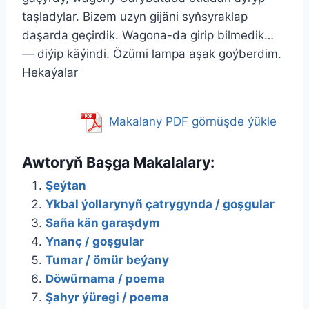
taşladylar. Bizem uzyn gijäni syňsyraklap
daşarda geçirdik. Wagona-da girip bilmedik…
— diýip käýindi. Özümi lampa aşak goýberdim.
Hekaýalar
Makalany PDF görnüşde ýükle
Awtoryň Başga Makalalary:
Şeýtan
Ykbal ýollarynyñ çatrygynda / goşgular
Saña kän garaşdym
Ynanç / goşgular
Tumar / ömür beýany
Döwürnama / poema
Şahyr ýüregi / poema