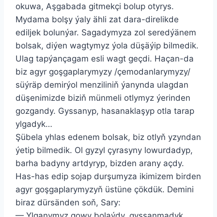
okuwa, Aşgabada gitmekçi bolup otyrys.
Mydama bolşy ýaly ähli zat dara-direlikde
ediljek bolunýar. Sagadymyza zol seredýänem
bolsak, diýen wagtymyz ýola düşäýip bilmedik.
Ulag tapýançagam esli wagt geçdi. Haçan-da
biz agyr goşgaplarymyzy /çemodanlarymyzy/
süýräp demirýol menziliniň ýanynda ulagdan
düşenimizde biziň münmeli otlymyz ýerinden
gozgandy. Gyssanyp, hasanaklaşyp otla tarap
ylgadyk…
Şübela yhlas edenem bolsak, biz otlyň yzyndan
ýetip bilmedik. Ol gyzyl çyrasyny lowurdadyp,
barha badyny artdyryp, bizden arany açdy.
Has-has edip sojap durşumyza ikimizem birden
agyr goşgaplarymyzyň üstüne çökdük. Demini
biraz dürsänden soň, Sary:
— Ylganymyz gowy bolaýdy, gyssanmadyk