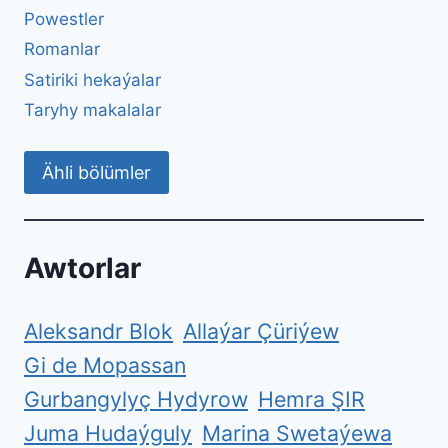
Powestler
Romanlar
Satiriki hekaýalar
Taryhy makalalar
Ähli bölümler
Awtorlar
Aleksandr Blok
Allaýar Çüriýew
Gi de Mopassan
Gurbangylyç Hydyrow
Hemra ŞIR
Juma Hudaýguly
Marina Swetaýewa