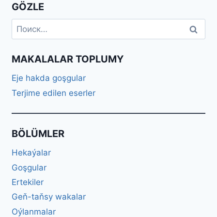
GÖZLE
Найти:
MAKALALAR TOPLUMY
Eje hakda goşgular
Terjime edilen eserler
BÖLÜMLER
Hekaýalar
Goşgular
Ertekiler
Geň-taňsy wakalar
Oýlanmalar