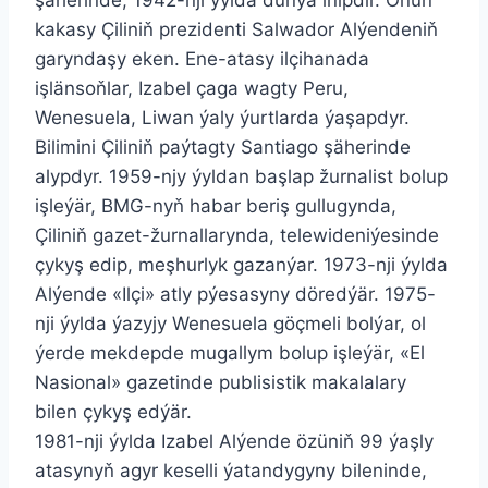
kakasy Çiliniň prezidenti Salwador Alýendeniň
garyndaşy eken. Ene-atasy ilçihanada
işlänsoňlar, Izabel çaga wagty Peru,
Wenesuela, Liwan ýaly ýurtlarda ýaşapdyr.
Bilimini Çiliniň paýtagty Santiago şäherinde
alypdyr. 1959-njy ýyldan başlap žurnalist bolup
işleýär, BMG-nyň habar beriş gullugynda,
Çiliniň gazet-žurnallarynda, telewideniýesinde
çykyş edip, meşhurlyk gazanýar. 1973-nji ýylda
Alýende «Ilçi» atly pýesasyny döredýär. 1975-
nji ýylda ýazyjy Wenesuela göçmeli bolýar, ol
ýerde mekdepde mugallym bolup işleýär, «El
Nasional» gazetinde publisistik makalalary
bilen çykyş edýär.
1981-nji ýylda Izabel Alýende özüniň 99 ýaşly
atasynyň agyr keselli ýatandygyny bileninde,