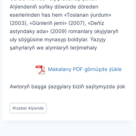
Alýendeniň soňky döwürde döreden
eserlerinden has hem «Toslanan ýurdum»
(2003), «Günleriň jemi» (2007), «Deňiz
astyndaky ada» (2009) romanlary okyjylaryň
uly söýgüsine mynasyp boldylar. Ýazyjy
şahyrlaryň we alymlaryň terjimehaly
Makalany PDF görnüşde ýükle
Awtoryň başga ýazgylary biziň saýtymyzda ýok
Метки
#
Izabel Alýende
записи: