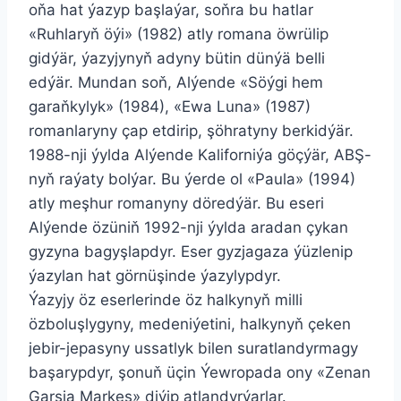
oňa hat ýazyp başlaýar, soňra bu hatlar
«Ruhlaryň öýi» (1982) atly romana öwrülip
gidýär, ýazyjynyň adyny bütin dünýä belli
edýär. Mundan soň, Alýende «Söýgi hem
garaňkylyk» (1984), «Ewa Luna» (1987)
romanlaryny çap etdirip, şöhratyny berkidýär.
1988-nji ýylda Alýende Kaliforniýa göçýär, ABŞ-
nyň raýaty bolýar. Bu ýerde ol «Paula» (1994)
atly meşhur romanyny döredýär. Bu eseri
Alýende özüniň 1992-nji ýylda aradan çykan
gyzyna bagyşlapdyr. Eser gyzjagaza ýüzlenip
ýazylan hat görnüşinde ýazylypdyr.
Ýazyjy öz eserlerinde öz halkynyň milli
özboluşlygyny, medeniýetini, halkynyň çeken
jebir-jepasyny ussatlyk bilen suratlandyrmagy
başarypdyr, şonuň üçin Ýewropada ony «Zenan
Garsia Markes» diýip atlandyrýarlar.