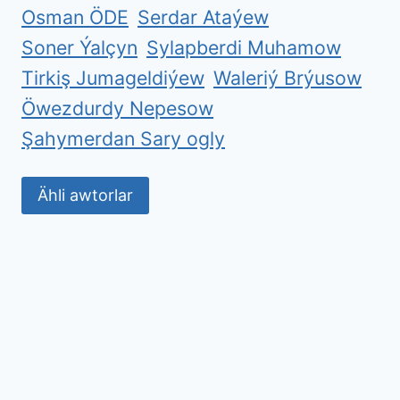
Osman ÖDE
Serdar Ataýew
Soner Ýalçyn
Sylapberdi Muhamow
Tirkiş Jumageldiýew
Waleriý Brýusow
Öwezdurdy Nepesow
Şahymerdan Sary ogly
Ähli awtorlar