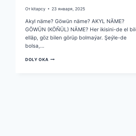
От
kitapcy
23 января, 2025
Akyl näme? Göwün näme? AKYL NÄME?
GÖWÜN (KÖÑÜL) NÄME? Her ikisini-de el bi
elläp, göz bilen görüp bolmaýar. Şeýle-de
bolsa,…
AKYL
DOLY OKA
NÄME?
GÖWÜN
NÄME?