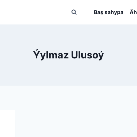
Baş sahypa
Äh
Ýylmaz Ulusoý