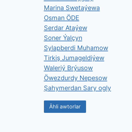
Marina Swetaýewa
Osman ÖDE
Serdar Ataýew
Soner Ýalçyn
Sylapberdi Muhamow
Tirkiş Jumageldiýew
Waleriý Brýusow
Öwezdurdy Nepesow
Şahymerdan Sary ogly
Ähli awtorlar