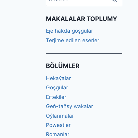
MAKALALAR TOPLUMY
Eje hakda goşgular
Terjime edilen eserler
BÖLÜMLER
Hekaýalar
Goşgular
Ertekiler
Geň-taňsy wakalar
Oýlanmalar
Powestler
Romanlar