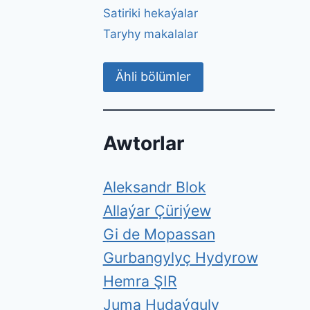
Satiriki hekaýalar
Taryhy makalalar
Ähli bölümler
Awtorlar
Aleksandr Blok
Allaýar Çüriýew
Gi de Mopassan
Gurbangylyç Hydyrow
Hemra ŞIR
Juma Hudaýguly