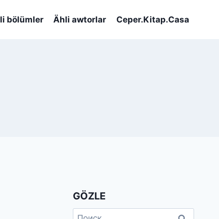
li bölümler
Ähli awtorlar
Ceper.Kitap.Casa
GÖZLE
Найти: