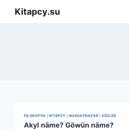
Перейти
Kitapcy.su
к
содержимому
FILOSOFIÝA
|
KITAPCY
|
NUKDAÝNAZAR
|
SÖZLER
Akyl näme? Göwün näme?