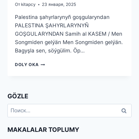
От
kitapcy
23 января, 2025
Palestina şahyrlarynyñ goşgularyndan
PALESTINA ŞAHYRLARYNYÑ
GOŞGULARYNDAN Samih al KASEM / Men
Songmiden gelýän Men Songmiden gelýän.
Bagyşla sen, söýgülim. Öp…
PALESTINA
DOLY OKA
ŞAHYRLARYNYÑ
GOŞGULARYNDAN
GÖZLE
Найти:
MAKALALAR TOPLUMY