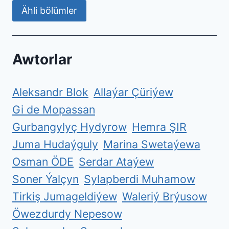
Ähli bölümler
Awtorlar
Aleksandr Blok
Allaýar Çüriýew
Gi de Mopassan
Gurbangylyç Hydyrow
Hemra ŞIR
Juma Hudaýguly
Marina Swetaýewa
Osman ÖDE
Serdar Ataýew
Soner Ýalçyn
Sylapberdi Muhamow
Tirkiş Jumageldiýew
Waleriý Brýusow
Öwezdurdy Nepesow