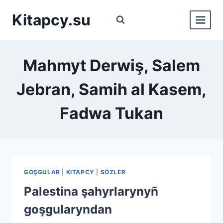
Перейти
Kitapcy.su
к
содержимому
Mahmyt Derwiş, Salem
Jebran, Samih al Kasem,
Fadwa Tukan
GOŞGULAR
|
KITAPCY
|
SÖZLER
Palestina şahyrlarynyñ
goşgularyndan