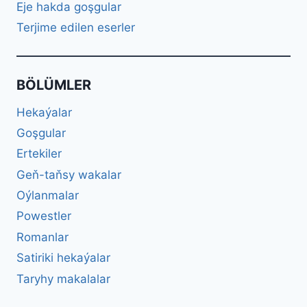
Eje hakda goşgular
Terjime edilen eserler
BÖLÜMLER
Hekaýalar
Goşgular
Ertekiler
Geň-taňsy wakalar
Oýlanmalar
Powestler
Romanlar
Satiriki hekaýalar
Taryhy makalalar