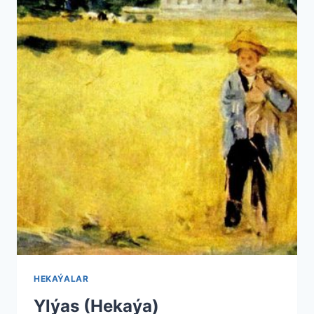
HEKAÝALAR
Ylýas (He­ka­ýa)