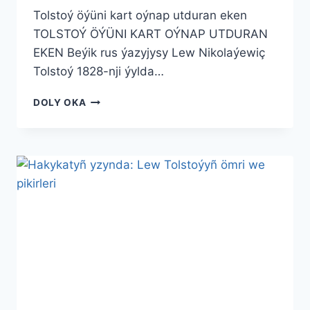
Tolstoý öýüni kart oýnap utduran eken
TOLSTOÝ ÖÝÜNI KART OÝNAP UTDURAN
EKEN Beýik rus ýazyjysy Lew Nikolaýewiç
Tolstoý 1828-nji ýylda…
TOLSTOÝ
DOLY OKA
ÖÝÜNI
KART
OÝNAP
UTDURAN
EKEN