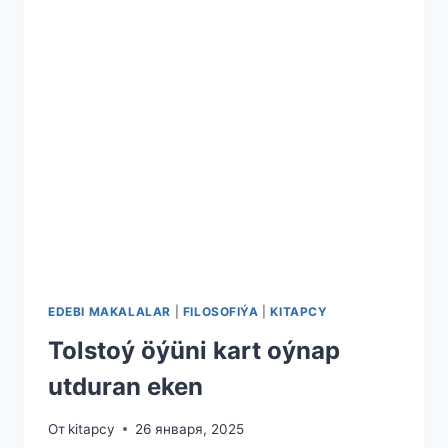
EDEBI MAKALALAR
|
FILOSOFIÝA
|
KITAPCY
Tolstoý öýüni kart oýnap
utduran eken
От
kitapcy
26 января, 2025