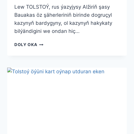
Lew TOLSTOÝ, rus ýazyjysy Alžiriň şasy
Bauakas öz şäherleriniň birinde dogruçyl
kazynyň bardygyny, ol kazynyň hakykaty
bilýändigini we ondan hiç…
DOGRUÇYL
DOLY OKA
KAZY
(HEKAÝA)