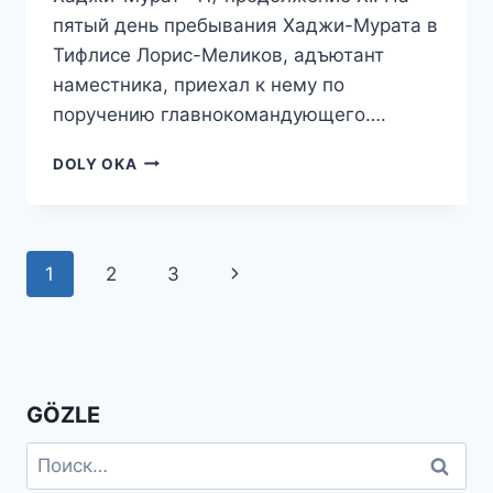
пятый день пребывания Хаджи-Мурата в
Тифлисе Лорис-Меликов, адъютант
наместника, приехал к нему по
поручению главнокомандующего….
ХАДЖИ-
DOLY OKA
МУРАТ
-11/
ПРОДОЛЖЕНИЕ
Навигация
Следующая
1
2
3
по
страница
страницам
GÖZLE
Найти: