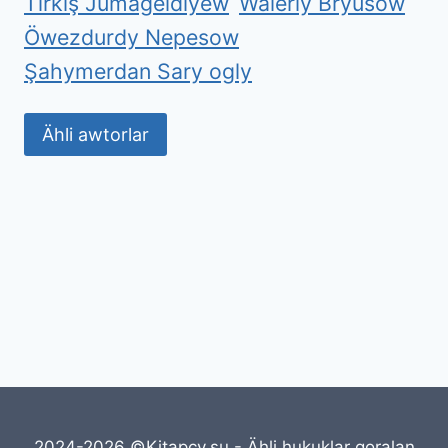
Tirkiş Jumageldiýew
Waleriý Brýusow
Öwezdurdy Nepesow
Şahymerdan Sary ogly
Ähli awtorlar
2024-2026 ©Kitapcy.su - Ähli hukuklar goralan