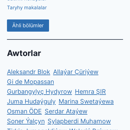
Taryhy makalalar
Ähli bölümler
Awtorlar
Aleksandr Blok
Allaýar Çüriýew
Gi de Mopassan
Gurbangylyç Hydyrow
Hemra ŞIR
Juma Hudaýguly
Marina Swetaýewa
Osman ÖDE
Serdar Ataýew
Soner Ýalçyn
Sylapberdi Muhamow