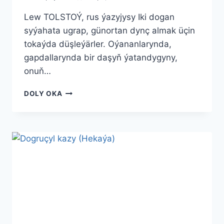
Lew TOLSTOÝ, rus ýazyjysy Iki dogan
syýahata ugrap, günortan dynç almak üçin
tokaýda düşleýärler. Oýananlarynda,
gapdallarynda bir daşyň ýatandygyny,
onuň…
IKI
DOLY OKA
DOGAN
(ERTEKI)