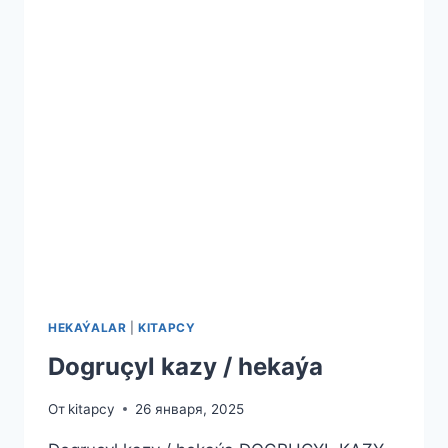
HEKAÝALAR
|
KITAPCY
Dogruçyl kazy / hekaýa
От
kitapcy
26 января, 2025