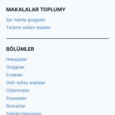
MAKALALAR TOPLUMY
Eje hakda goşgular
Terjime edilen eserler
BÖLÜMLER
Hekaýalar
Goşgular
Ertekiler
Geň-taňsy wakalar
Oýlanmalar
Powestler
Romanlar
Satiriki hekaýalar