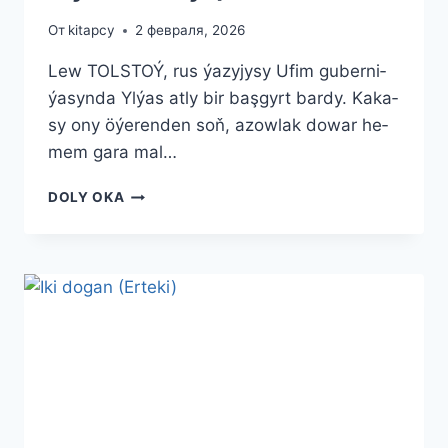
От
kitapcy
2 февраля, 2026
Lew TOLSTOÝ, rus ýazyjysy Ufim gu­ber­ni­
ýa­syn­da Yl­ýas at­ly bir baş­gyrt bar­dy. Ka­ka­
sy ony öýe­ren­den soň, azow­lak do­war he­
mem gara mal…
YLÝAS
DOLY OKA
(HE­
KA­
ÝA)