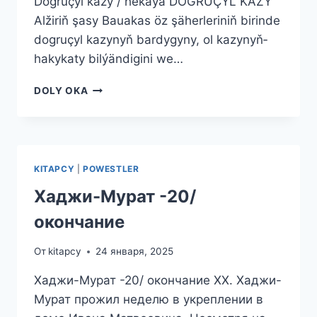
Dogruçyl kazy / hekaýa DOGRUÇYL KAZY
Alži­riň­ şa­sy­ Baua­kas­ öz­ şä­her­le­ri­niň­ bi­rin­de
dog­ru­çyl kazynyň­ bardy­gy­ny,­ ol­ ka­zy­nyň­
haky­ka­ty­ bil­ýän­di­gi­ni­ we…
DOGRUÇYL
DOLY OKA
KAZY
/
HEKAÝA
KITAPCY
|
POWESTLER
Хаджи-Мурат -20/
окончание
От
kitapcy
24 января, 2025
Хаджи-Мурат -20/ окончание XX. Хаджи-
Мурат прожил неделю в укреплении в