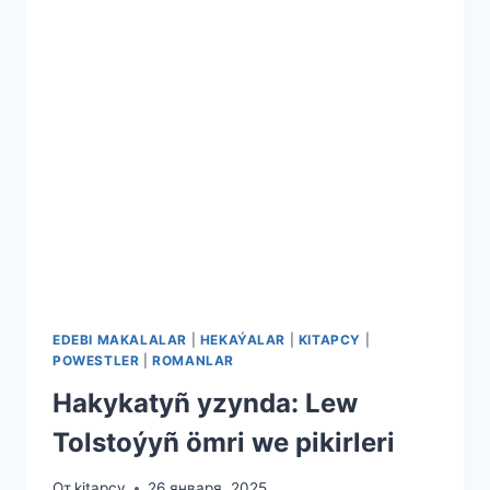
EDEBI MAKALALAR
|
HEKAÝALAR
|
KITAPCY
|
POWESTLER
|
ROMANLAR
Hakykatyñ yzynda: Lew
Tolstoýyñ ömri we pikirleri
От
kitapcy
26 января, 2025