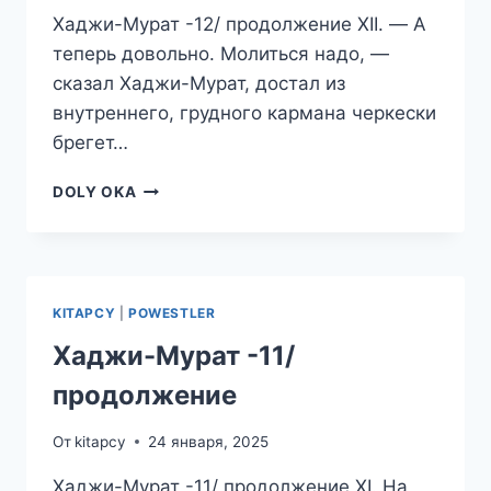
Хаджи-Мурат -12/ продолжение XII. — А
теперь довольно. Молиться надо, —
сказал Хаджи-Мурат, достал из
внутреннего, грудного кармана черкески
брегет…
ХАДЖИ-
DOLY OKA
МУРАТ
-12/
ПРОДОЛЖЕНИЕ
KITAPCY
|
POWESTLER
Хаджи-Мурат -11/
продолжение
От
kitapcy
24 января, 2025
Хаджи-Мурат -11/ продолжение XI. На