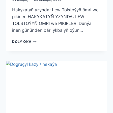
Hakykatyñ yzynda: Lew Tolstoýyñ ömri we
pikirleri HAKYKATYÑ YZYNDA: LEW
TOLSTOÝYÑ ÖMRI we PIKIRLERI Dünýä
inen gününden bäri ykbalyñ oýun…
HAKYKATYÑ
DOLY OKA
YZYNDA:
LEW
TOLSTOÝYÑ
ÖMRI
WE
PIKIRLERI