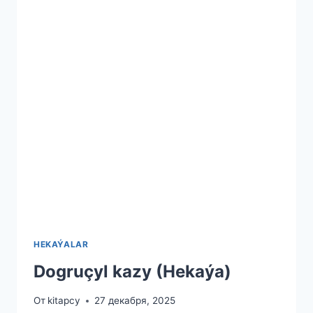
HEKAÝALAR
Dogruçyl kazy (Hekaýa)
От
kitapcy
27 декабря, 2025