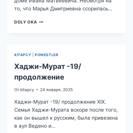
доме Ивана Матвеевича. Несмотря на
то, что Марья Дмитриевна ссорилась…
ХАДЖИ-
DOLY OKA
МУРАТ
-20/
ОКОНЧАНИЕ
KITAPCY
|
POWESTLER
Хаджи-Мурат -19/
продолжение
От
kitapcy
24 января, 2025
Хаджи-Мурат -19/ продолжение XIX.
Семья Хаджи-Мурата вскоре после того,
как он вышел к русским, была привезена
в аул Ведено и…