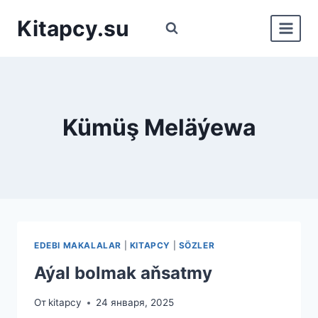
Перейти
Kitapcy.su
к
содержимому
Kümüş Meläýewa
EDEBI MAKALALAR
|
KITAPCY
|
SÖZLER
Aýal bolmak aňsatmy
От
kitapcy
24 января, 2025