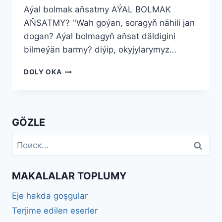
Aýal bolmak aňsatmy AÝAL BOLMAK
AŇSATMY? ''Wah goýan, soragyň nähili jan
dogan? Aýal bolmagyň aňsat däldigini
bilmeýän barmy? diýip, okyjylarymyz…
AÝAL
DOLY OKA
BOLMAK
AŇSATMY
GÖZLE
Найти:
MAKALALAR TOPLUMY
Eje hakda goşgular
Terjime edilen eserler