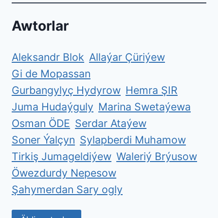
Awtorlar
Aleksandr Blok
Allaýar Çüriýew
Gi de Mopassan
Gurbangylyç Hydyrow
Hemra ŞIR
Juma Hudaýguly
Marina Swetaýewa
Osman ÖDE
Serdar Ataýew
Soner Ýalçyn
Sylapberdi Muhamow
Tirkiş Jumageldiýew
Waleriý Brýusow
Öwezdurdy Nepesow
Şahymerdan Sary ogly