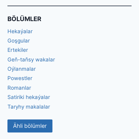
BÖLÜMLER
Hekaýalar
Goşgular
Ertekiler
Geň-taňsy wakalar
Oýlanmalar
Powestler
Romanlar
Satiriki hekaýalar
Taryhy makalalar
Ähli bölümler