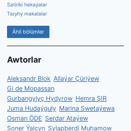
Satiriki hekaýalar
Taryhy makalalar
Ähli bölümler
Awtorlar
Aleksandr Blok
Allaýar Çüriýew
Gi de Mopassan
Gurbangylyç Hydyrow
Hemra ŞIR
Juma Hudaýguly
Marina Swetaýewa
Osman ÖDE
Serdar Ataýew
Soner Ýalçyn
Sylapberdi Muhamow