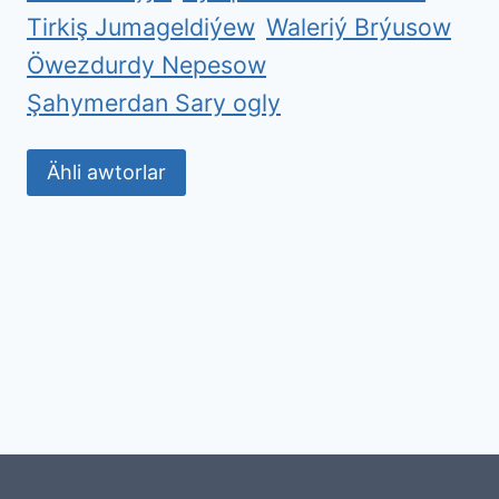
Tirkiş Jumageldiýew
Waleriý Brýusow
Öwezdurdy Nepesow
Şahymerdan Sary ogly
Ähli awtorlar