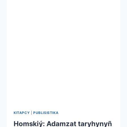
KITAPCY
|
PUBLISISTIKA
Homskiý: Adamzat taryhynyñ