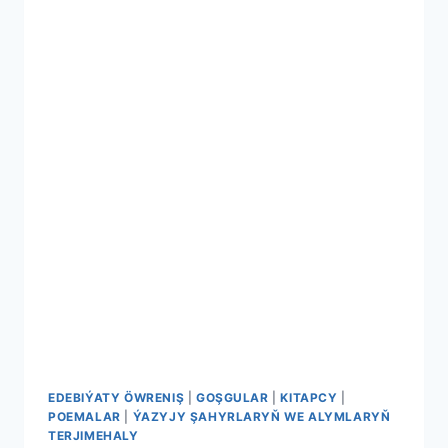
EDEBIÝATY ÖWRENIŞ
|
GOŞGULAR
|
KITAPCY
|
POEMALAR
|
ÝAZYJY ŞAHYRLARYŇ WE ALYMLARYŇ
TERJIMEHALY