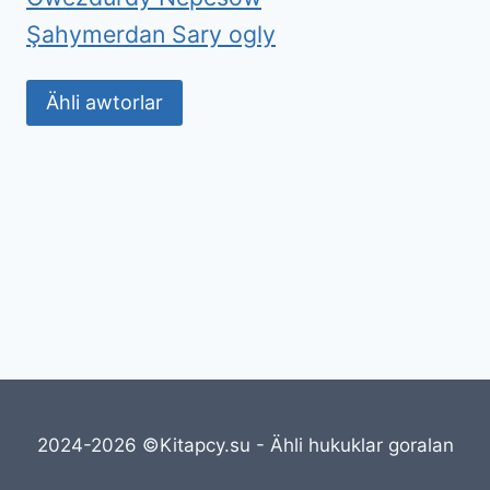
Şahymerdan Sary ogly
Ähli awtorlar
2024-2026 ©Kitapcy.su - Ähli hukuklar goralan