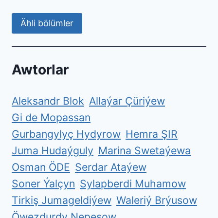
Ähli bölümler
Awtorlar
Aleksandr Blok
Allaýar Çüriýew
Gi de Mopassan
Gurbangylyç Hydyrow
Hemra ŞIR
Juma Hudaýguly
Marina Swetaýewa
Osman ÖDE
Serdar Ataýew
Soner Ýalçyn
Sylapberdi Muhamow
Tirkiş Jumageldiýew
Waleriý Brýusow
Öwezdurdy Nepesow