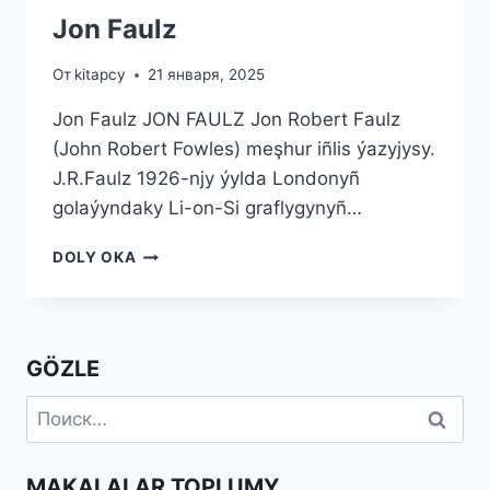
Jon Faulz
От
kitapcy
21 января, 2025
Jon Faulz JON FAULZ Jon Robert Faulz
(John Robert Fowles) meşhur iñlis ýazyjysy.
J.R.Faulz 1926-njy ýylda Londonyñ
golaýyndaky Li-on-Si graflygynyñ…
JON
DOLY OKA
FAULZ
GÖZLE
Найти:
MAKALALAR TOPLUMY