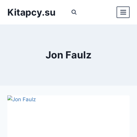
Перейти
Kitapcy.su
к
содержимому
Jon Faulz