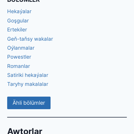
Hekaýalar
Goşgular
Ertekiler
Geň-taňsy wakalar
Oýlanmalar
Powestler
Romanlar
Satiriki hekaýalar
Taryhy makalalar
Ähli bölümler
Awtorlar