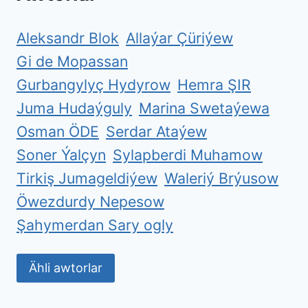
Aleksandr Blok
Allaýar Çüriýew
Gi de Mopassan
Gurbangylyç Hydyrow
Hemra ŞIR
Juma Hudaýguly
Marina Swetaýewa
Osman ÖDE
Serdar Ataýew
Soner Ýalçyn
Sylapberdi Muhamow
Tirkiş Jumageldiýew
Waleriý Brýusow
Öwezdurdy Nepesow
Şahymerdan Sary ogly
Ähli awtorlar