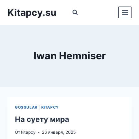
Перейти
Kitapcy.su
к
содержимому
Iwan Hemniser
GOŞGULAR
|
KITAPCY
На суету мира
От
kitapcy
26 января, 2025