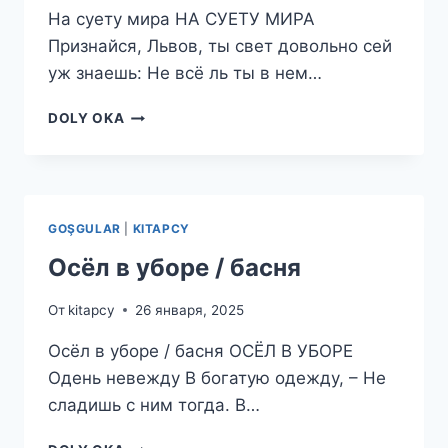
На суету мира НА СУЕТУ МИРА
Признайся, Львов, ты свет довольно сей
уж знаешь: Не всё ль ты в нем…
НА
DOLY OKA
СУЕТУ
МИРА
GOŞGULAR
|
KITAPCY
Осёл в уборе / басня
От
kitapcy
26 января, 2025
Осёл в уборе / басня ОСЁЛ В УБОРЕ
Одень невежду В богатую одежду, – Не
сладишь с ним тогда. В…
ОСЁЛ