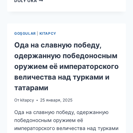
DOLY OKA
В
УБОРЕ
/
БАСНЯ
GOŞGULAR
|
KITAPCY
Ода на славную победу,
одержанную победоносным
оружием её императорского
величества над турками и
татарами
От
kitapcy
25 января, 2025
Ода на славную победу, одержанную
победоносным оружием её
императорского величества над турками