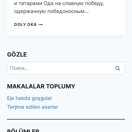
и татарами Ода на славную победу,
одержанную победоносным…
ОДА
DOLY OKA
НА
СЛАВНУЮ
ПОБЕДУ,
ОДЕРЖАННУЮ
GÖZLE
ПОБЕДОНОСНЫМ
ОРУЖИЕМ
Найти:
ЕЁ
ИМПЕРАТОРСКОГО
ВЕЛИЧЕСТВА
НАД
MAKALALAR TOPLUMY
ТУРКАМИ
И
Eje hakda goşgular
ТАТАРАМИ
Terjime edilen eserler
BÖLÜMLER