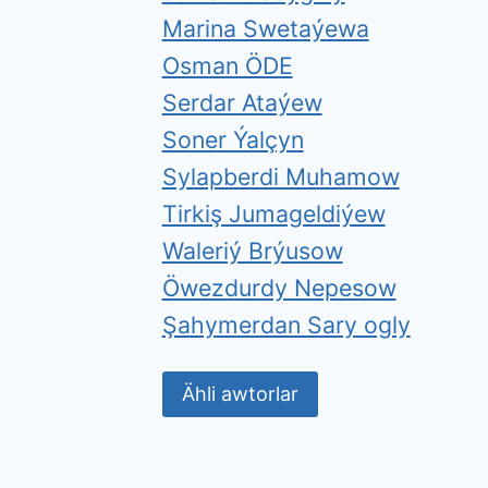
Marina Swetaýewa
Osman ÖDE
Serdar Ataýew
Soner Ýalçyn
Sylapberdi Muhamow
Tirkiş Jumageldiýew
Waleriý Brýusow
Öwezdurdy Nepesow
Şahymerdan Sary ogly
Ähli awtorlar