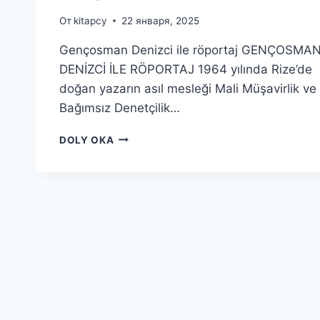
От
kitapcy
22 января, 2025
Gençosman Denizci ile röportaj GENÇOSMA
DENİZCİ İLE RÖPORTAJ 1964 yılında Rize’de
doğan yazarın asıl mesleği Mali Müşavirlik ve
Bağımsız Denetçilik…
GENÇOSMAN
DOLY OKA
DENIZCI
ILE
RÖPORTAJ