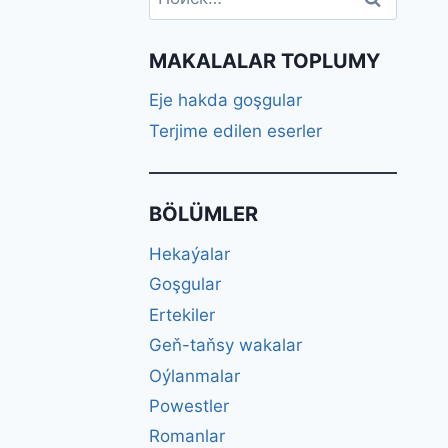
MAKALALAR TOPLUMY
Eje hakda goşgular
Terjime edilen eserler
BÖLÜMLER
Hekaýalar
Goşgular
Ertekiler
Geň-taňsy wakalar
Oýlanmalar
Powestler
Romanlar