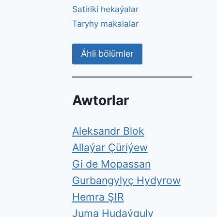
Satiriki hekaýalar
Taryhy makalalar
Ähli bölümler
Awtorlar
Aleksandr Blok
Allaýar Çüriýew
Gi de Mopassan
Gurbangylyç Hydyrow
Hemra ŞIR
Juma Hudaýguly