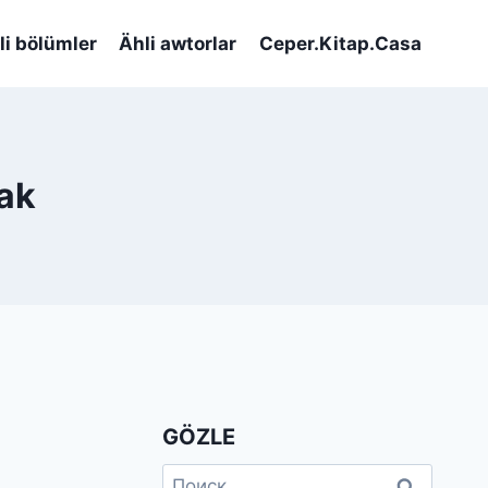
li bölümler
Ähli awtorlar
Ceper.Kitap.Casa
ak
GÖZLE
Найти: