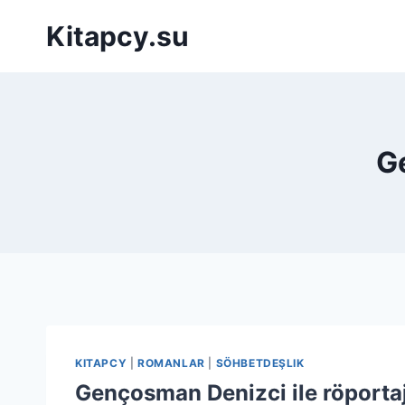
Перейти
Kitapcy.su
к
содержимому
G
KITAPCY
|
ROMANLAR
|
SÖHBETDEŞLIK
Gençosman Denizci ile röporta