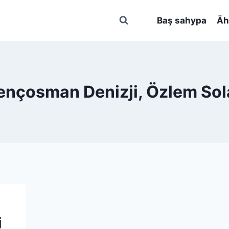
Baş sahypa
Äh
ençosman Denizji, Özlem Sol
j