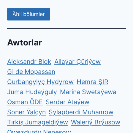
Ähli bölümler
Awtorlar
Aleksandr Blok
Allaýar Çüriýew
Gi de Mopassan
Gurbangylyç Hydyrow
Hemra ŞIR
Juma Hudaýguly
Marina Swetaýewa
Osman ÖDE
Serdar Ataýew
Soner Ýalçyn
Sylapberdi Muhamow
Tirkiş Jumageldiýew
Waleriý Brýusow
Öwezdurdy Nepesow