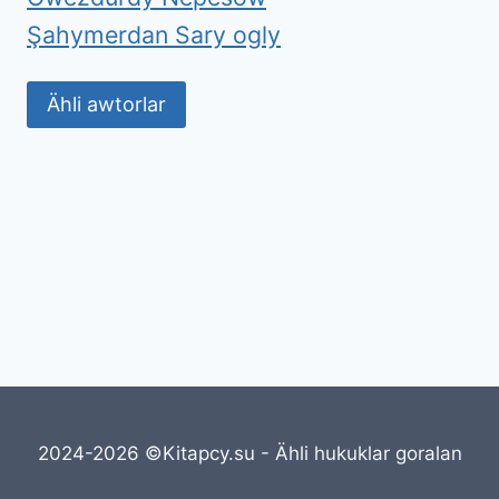
Şahymerdan Sary ogly
Ähli awtorlar
2024-2026 ©Kitapcy.su - Ähli hukuklar goralan