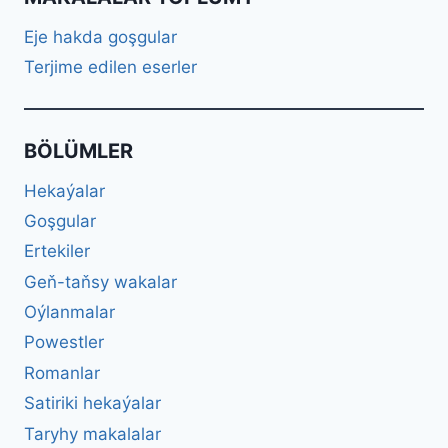
Eje hakda goşgular
Terjime edilen eserler
BÖLÜMLER
Hekaýalar
Goşgular
Ertekiler
Geň-taňsy wakalar
Oýlanmalar
Powestler
Romanlar
Satiriki hekaýalar
Taryhy makalalar