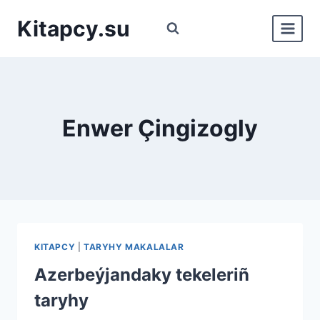
Перейти
Kitapcy.su
к
содержимому
Enwer Çingizogly
KITAPCY
|
TARYHY MAKALALAR
Azerbeýjandaky tekeleriñ
taryhy