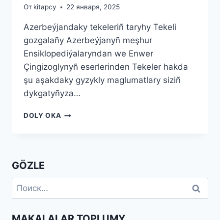
От
kitapcy
22 января, 2025
Azerbeýjandaky tekeleriñ taryhy Tekeli
gozgalañy Azerbeýjanyñ meşhur
Ensiklopediýalaryndan we Enwer
Çingizoglynyñ eserlerinden Tekeler hakda
şu aşakdaky gyzykly maglumatlary siziñ
dykgatyñyza…
AZERBEÝJANDAKY
DOLY OKA
TEKELERIÑ
TARYHY
GÖZLE
Найти:
MAKALALAR TOPLUMY